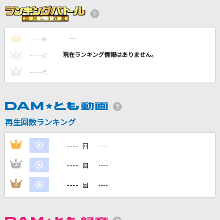
シャルル
バルーン
----
----
1
点
最高到達点(ONE PIECEアニメバージョン)
----
----
2
点
SEKAI NO OWARI(世界の終わり)
----
----
3
点
ロウワー
ぬゆり
Editorial
再生回数ランキング
Official髭男dism
----
1
----
回
もっと見る
----
2
----
回
DAMの新曲・ランキングなど
----
3
----
回
カラオケ最新情報をチェック！