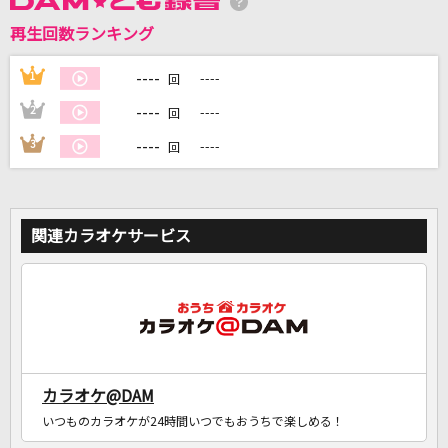
再生回数ランキング
DAMに会員登録・ログインして
カラオケをもっと楽しもう！
----
1
----
回
----
2
----
回
----
3
----
回
自宅でカラオケ歌い放題！
家族や友達と一緒に！練習にも！
関連カラオケサービス
カラオケ@DAM
いつものカラオケが24時間いつでもおうちで楽しめる！