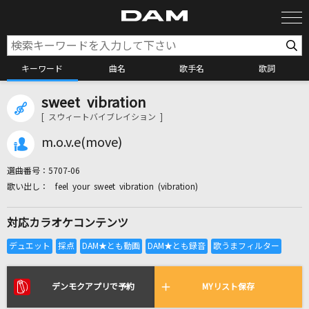
キーワード
曲名
歌手名
歌詞
sweet vibration
カラオケ検索
[ スウィートバイブレイション ]
m.o.v.e(move)
カラオケ店舗検索
選曲番号：
5707-06
feel your sweet vibration (vibration)
カラオケリクエスト
対応カラオケコンテンツ
全国りれき
リアルタイムで歌われている曲の一覧
デンモクアプリで予約
MYリスト保存