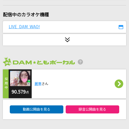
メフィスト
女王蜂
配信中のカラオケ機種
感情革命ロックンロール
LIVE DAM WAO!
七海うらら
星空のディスタンス(原曲キー)
アルフィー(THE ALFEE)
2026年8月度
[生音]fish
back number
麗華
さん
ゆびきりレイン
90.579
点
カラフルピーチ
DAM★ともボーカルエントリーランキング
動画公開曲を見る
録音公開曲を見る
アスノヨゾラ哨戒班
Orangestar feat.IA