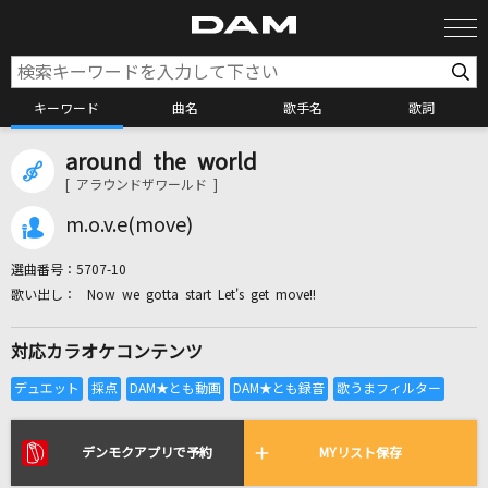
キーワード
曲名
歌手名
歌詞
around the world
カラオケ検索
[ アラウンドザワールド ]
m.o.v.e(move)
カラオケ店舗検索
選曲番号：
5707-10
Now we gotta start Let's get move!!
カラオケリクエスト
対応カラオケコンテンツ
全国りれき
リアルタイムで歌われている曲の一覧
デンモクアプリで予約
MYリスト保存