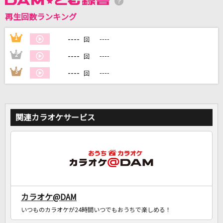
再生回数ランキング
DAMに会員登録・ログインして
カラオケをもっと楽しもう！
----
1
----
回
----
2
----
回
----
3
----
回
自宅でカラオケ歌い放題！
家族や友達と一緒に！練習にも！
関連カラオケサービス
カラオケ@DAM
いつものカラオケが24時間いつでもおうちで楽しめる！