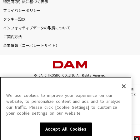
特定商取引法に基づく表示
プライバシーポリシー
クッキー設定
インフォマティブデータの取得について
ご契約方法
企業情報（コーポレートサイト）
© DAIICHIKOSHO CO.,LTD. All Rights Reserved.
このサイトに掲載されている一切の文章・画像・写真・動画・音声等を、手段や形態
を問わず、著作権法の定める範囲を超えて無断で複製、転載、ファイル化などすること
We use cookies to improve your experience on our
を禁じます。
website, to personalize content and ads and to analyze
our traffic. Please click [Cookie Settings] to customize
楽曲及びコンテンツは、機種によりご利用いただけない場合があります。
your cookie settings on our website.
楽曲及びコンテンツの配信日、配信内容が変更になる場合があります。
楽曲によりMYリスト保存ができない場合があります。
Accept All Cookies
JASRAC許諾番号
6602250213Y31015 6602250112Y38026 6602250240Y31015
6602250241Y45122