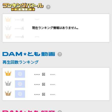
Sing Out!
乃木坂46
----
----
1
点
[生音]オリジナル スマイル
----
----
2
点
SMAP
----
----
3
点
[生音]翳(かげ)りゆく部屋
松任谷由実(荒井由実)
[生音]君がいるだけで
再生回数ランキング
米米CLUB
----
1
----
回
もっと見る
----
2
----
回
DAMの新曲・ランキングなど
----
3
----
回
カラオケ最新情報をチェック！