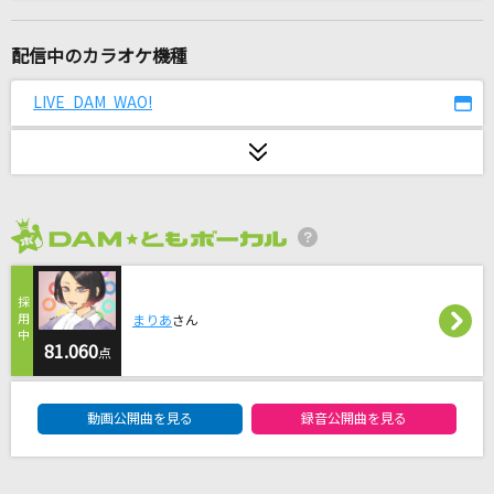
うっせぇわ
Ado
配信中のカラオケ機種
春雷
LIVE DAM WAO!
米津玄師
鬱くしき人々のうた
マキシマム ザ ホルモン
2026年8月度
アンリミテッド
Da-iCE
まりあ
さん
[生音]GIFT
81.060
点
Mr.Children
DAM★ともボーカルエントリーランキング
動画公開曲を見る
録音公開曲を見る
恋するフォーチュンクッキー
AKB48