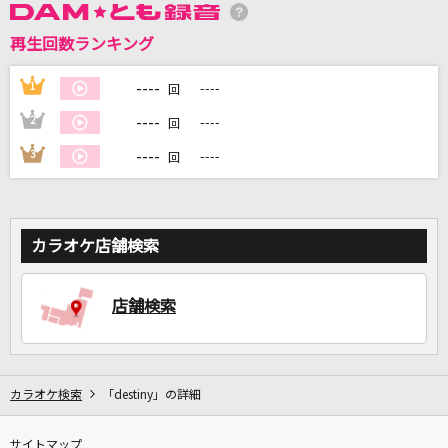
再生回数ランキング
DAMに会員登録・ログインして
----
1
----
回
カラオケをもっと楽しもう！
----
2
----
回
----
3
----
回
自宅でカラオケ歌い放題！
家族や友達と一緒に！練習にも！
カラオケ店舗検索
店舗検索
カラオケ検索
「destiny」の詳細
サイトマップ