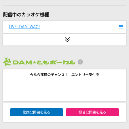
[生音]世界は恋に落ちている
CHiCO with HoneyWorks
配信中のカラオケ機種
[生音]気まぐれロマンティック
LIVE DAM WAO!
いきものがかり
ONE
B'z
2026年8月度
lulu.
今なら採用のチャンス！ エントリー受付中
Mrs. GREEN APPLE
コンパス・オブ・ユア・ハート[シンドバッド・
ストーリーブック・ヴォヤッジ]
諏訪部順一
DAM★ともボーカルエントリーランキング
動画公開曲を見る
録音公開曲を見る
ブリキノダンス
Ado