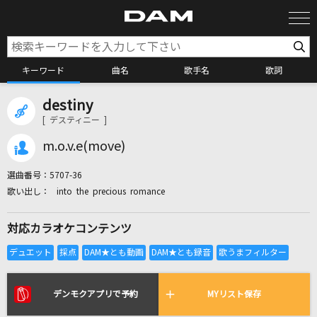
キーワード
曲名
歌手名
歌詞
destiny
カラオケ検索
[ デスティニー ]
m.o.v.e(move)
カラオケ店舗検索
選曲番号：
5707-36
into the precious romance
カラオケリクエスト
対応カラオケコンテンツ
全国りれき
リアルタイムで歌われている曲の一覧
デンモクアプリで予約
MYリスト保存