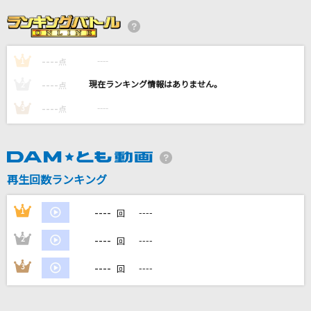
DEAR MY LOVER
Hey! Say! JUMP
----
----
1
点
愛心
----
----
2
点
川崎鷹也
----
----
3
点
[生音]ひまわりの約束
秦 基博
再生回数ランキング
堕天
Creepy Nuts
----
1
----
回
もっと見る
----
2
----
回
----
3
----
回
DAMの新曲・ランキングなど
カラオケ最新情報をチェック！