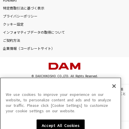
利用規約
特定商取引法に基づく表示
プライバシーポリシー
クッキー設定
インフォマティブデータの取得について
ご契約方法
企業情報（コーポレートサイト）
© DAIICHIKOSHO CO.,LTD. All Rights Reserved.
このサイトに掲載されている一切の文章・画像・写真・動画・音声等を、手段や形態
を問わず、著作権法の定める範囲を超えて無断で複製、転載、ファイル化などすること
We use cookies to improve your experience on our
を禁じます。
website, to personalize content and ads and to analyze
our traffic. Please click [Cookie Settings] to customize
楽曲及びコンテンツは、機種によりご利用いただけない場合があります。
your cookie settings on our website.
楽曲及びコンテンツの配信日、配信内容が変更になる場合があります。
楽曲によりMYリスト保存ができない場合があります。
Accept All Cookies
JASRAC許諾番号