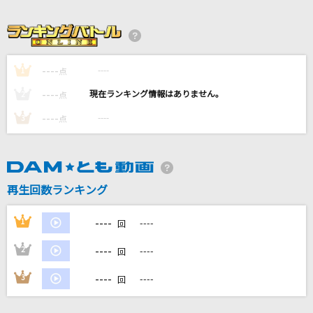
unravel
TK from 凛として時雨
アオノオト
----
----
1
点
M!LK
----
----
2
点
ダーリン
----
----
3
点
須田景凪
鉄道唱歌 <東海道編> 全曲(1～66番)
ダーク・ダックス
再生回数ランキング
もっと見る
----
1
----
回
----
2
----
回
DAMの新曲・ランキングなど
カラオケ最新情報をチェック！
----
3
----
回