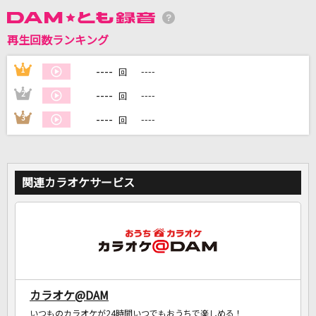
再生回数ランキング
DAMに会員登録・ログインして
カラオケをもっと楽しもう！
----
1
----
回
----
2
----
回
----
3
----
回
自宅でカラオケ歌い放題！
家族や友達と一緒に！練習にも！
関連カラオケサービス
カラオケ@DAM
いつものカラオケが24時間いつでもおうちで楽しめる！