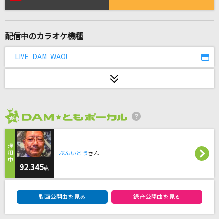
IRIS OUT(ビデオクリップバージョン)
米津玄師
配信中のカラオケ機種
adrenaline!!!
TrySail
LIVE DAM WAO!
あの子コンプレックス
＝LOVE
[生音]青と夏
2026年8月度
Mrs. GREEN APPLE
エルダーフラワー
ぶんいとう
さん
Official髭男dism
92.345
点
DAM★ともボーカルエントリーランキング
シングルベッド
動画公開曲を見る
録音公開曲を見る
シャ乱Q