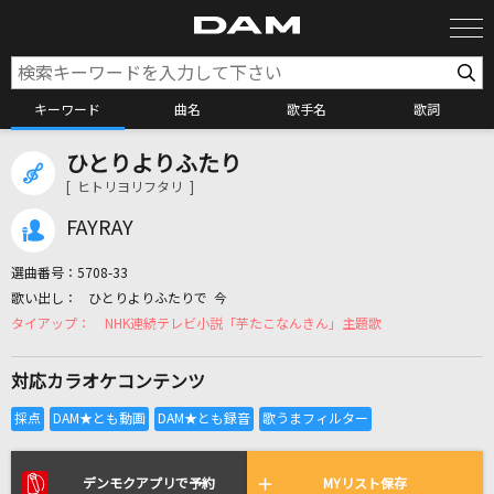
キーワード
曲名
歌手名
歌詞
ひとりよりふたり
カラオケ検索
[ ヒトリヨリフタリ ]
FAYRAY
カラオケ店舗検索
選曲番号：
5708-33
ひとりよりふたりで 今
カラオケリクエスト
NHK連続テレビ小説「芋たこなんきん」主題歌
対応カラオケコンテンツ
全国りれき
リアルタイムで歌われている曲の一覧
デンモクアプリで予約
MYリスト保存