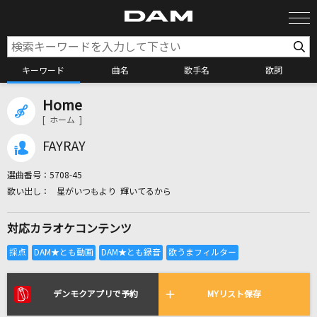
キーワード
曲名
歌手名
歌詞
Home
カラオケ検索
[ ホーム ]
FAYRAY
カラオケ店舗検索
選曲番号：
5708-45
星がいつもより 輝いてるから
カラオケリクエスト
対応カラオケコンテンツ
全国りれき
リアルタイムで歌われている曲の一覧
デンモクアプリで予約
MYリスト保存