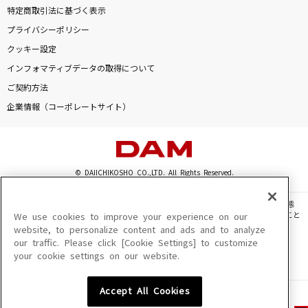
特定商取引法に基づく表示
プライバシーポリシー
クッキー設定
インフォマティブデータの取得について
ご契約方法
企業情報（コーポレートサイト）
© DAIICHIKOSHO CO.,LTD. All Rights Reserved.
このサイトに掲載されている一切の文章・画像・写真・動画・音声等を、手段や形態
を問わず、著作権法の定める範囲を超えて無断で複製、転載、ファイル化などすること
We use cookies to improve your experience on our
を禁じます。
website, to personalize content and ads and to analyze
our traffic. Please click [Cookie Settings] to customize
楽曲及びコンテンツは、機種によりご利用いただけない場合があります。
your cookie settings on our website.
楽曲及びコンテンツの配信日、配信内容が変更になる場合があります。
楽曲によりMYリスト保存ができない場合があります。
Accept All Cookies
JASRAC許諾番号
6602250213Y31015 6602250112Y38026 6602250240Y31015