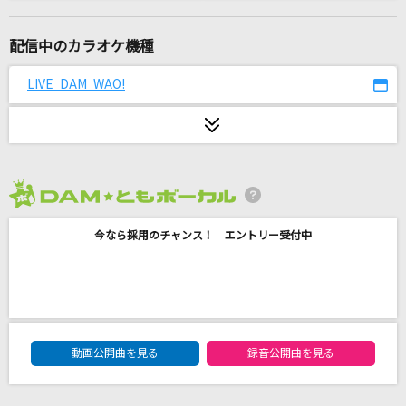
botばっか
ファントムシータ
配信中のカラオケ機種
怪獣の花唄
LIVE DAM WAO!
Vaundy
[生音]ドライフラワー
優里
2026年8月度
[生音]鳴門海流
今なら採用のチャンス！ エントリー受付中
三山ひろし
[生音]離したくはない
T-BOLAN
DAM★ともボーカルエントリーランキング
Journey through the Decade
動画公開曲を見る
録音公開曲を見る
GACKT(Gackt)