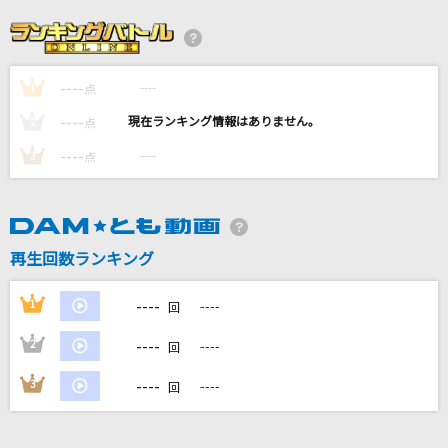
情なし
伊達悠太
----
----
1
BELIEVE
点
エンジェルス ハーモニー
----
----
2
点
----
----
3
点
LENS FLARE
米津玄師
ってあなた (Taiga Kyomoto × Hokuto Mats
再生回数ランキング
umura)
SixTONES
----
1
----
回
もっと見る
----
2
----
回
----
3
----
回
DAMの新曲・ランキングなど
カラオケ最新情報をチェック！