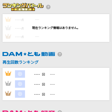
[生音]366日
HY
----
----
1
点
愛くださいませ
----
----
2
点
≠ME
----
----
3
点
心予報
Eve
好きすぎて滅！
再生回数ランキング
M!LK
----
1
----
回
もっと見る
----
2
----
回
DAMの新曲・ランキングなど
----
3
----
回
カラオケ最新情報をチェック！