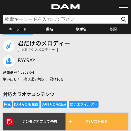
キーワード
曲名
歌手名
歌詞
君だけのメロディー
カラオケ検索
[ キミダケノメロディー ]
FAYRAY
カラオケ店舗検索
選曲番号：
5708-54
繰り返す荒波に 君は何を
カラオケリクエスト
対応カラオケコンテンツ
全国りれき
リアルタイムで歌われている曲の一覧
デンモクアプリで予約
MYリスト保存