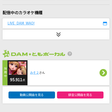
瀬戸の花嫁
小柳ルミ子(rumico)
配信中のカラオケ機種
[生音]Punky Funky Love
LIVE DAM WAO!
GRANRODEO
大人になれば
小沢健二
2026年8月度
ギブス
BLUE ENCOUNT
みそ２
さん
かくれんぼ
95.911
点
優里
DAM★ともボーカルエントリーランキング
動画公開曲を見る
録音公開曲を見る
[生音]桜
コブクロ