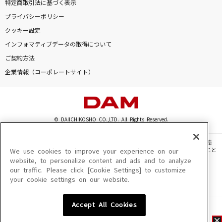
特定商取引法に基づく表示
プライバシーポリシー
クッキー設定
インフォマティブデータの取得について
ご契約方法
企業情報（コーポレートサイト）
© DAIICHIKOSHO CO.,LTD. All Rights Reserved.
このサイトに掲載されている一切の文章・画像・写真・動画・音声等を、手段や形態
を問わず、著作権法の定める範囲を超えて無断で複製、転載、ファイル化などすること
We use cookies to improve your experience on our
を禁じます。
website, to personalize content and ads and to analyze
our traffic. Please click [Cookie Settings] to customize
楽曲及びコンテンツは、機種によりご利用いただけない場合があります。
your cookie settings on our website.
楽曲及びコンテンツの配信日、配信内容が変更になる場合があります。
楽曲によりMYリスト保存ができない場合があります。
Accept All Cookies
JASRAC許諾番号
6602250213Y31015 6602250112Y38026 6602250240Y31015
6602250241Y45122