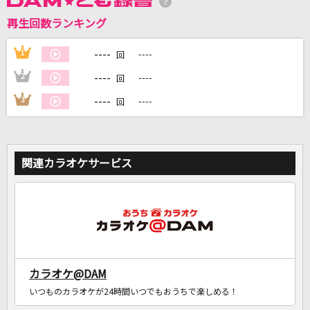
再生回数ランキング
DAMに会員登録・ログインして
カラオケをもっと楽しもう！
----
1
----
回
----
2
----
回
----
3
----
回
自宅でカラオケ歌い放題！
家族や友達と一緒に！練習にも！
関連カラオケサービス
カラオケ@DAM
いつものカラオケが24時間いつでもおうちで楽しめる！