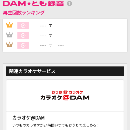
再生回数ランキング
DAMに会員登録・ログインして
カラオケをもっと楽しもう！
----
1
----
回
----
2
----
回
----
3
----
回
自宅でカラオケ歌い放題！
家族や友達と一緒に！練習にも！
関連カラオケサービス
カラオケ@DAM
いつものカラオケが24時間いつでもおうちで楽しめる！