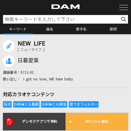
キーワード
曲名
歌手名
歌詞
NEW LIFE
カラオケ検索
[ ニューライフ ]
日暮愛葉
カラオケ店舗検索
選曲番号：
5711-01
I got no love, left here baby
カラオケリクエスト
対応カラオケコンテンツ
全国りれき
リアルタイムで歌われている曲の一覧
デンモクアプリで予約
MYリスト保存