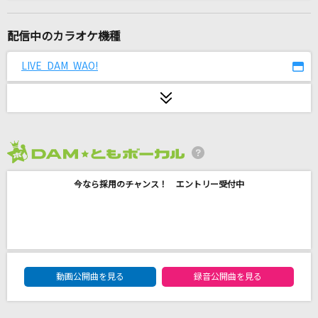
[生音]未来予想図Ⅱ
DREAMS COME TRUE
配信中のカラオケ機種
[生音]君の知らない物語
LIVE DAM WAO!
supercell
秒針 Re:time
Shuta Sueyoshi
2026年8月度
[生音]接吻～kiss～
今なら採用のチャンス！ エントリー受付中
ORIGINAL LOVE
風を食む
ヨルシカ
DAM★ともボーカルエントリーランキング
トリノコシティ
動画公開曲を見る
録音公開曲を見る
40mP feat.初音ミク