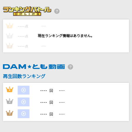
ブリキノダンス
日向電工
----
----
1
Journey through the Decade
点
GACKT(Gackt)
----
----
2
点
----
----
3
点
若者のすべて
フジファブリック
Last Love
再生回数ランキング
加藤ミリヤ
----
1
----
回
もっと見る
----
2
----
回
DAMの新曲・ランキングなど
----
3
----
回
カラオケ最新情報をチェック！