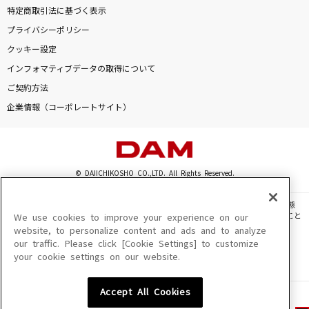
特定商取引法に基づく表示
プライバシーポリシー
クッキー設定
インフォマティブデータの取得について
ご契約方法
企業情報（コーポレートサイト）
© DAIICHIKOSHO CO.,LTD. All Rights Reserved.
このサイトに掲載されている一切の文章・画像・写真・動画・音声等を、手段や形態
を問わず、著作権法の定める範囲を超えて無断で複製、転載、ファイル化などすること
We use cookies to improve your experience on our
を禁じます。
website, to personalize content and ads and to analyze
our traffic. Please click [Cookie Settings] to customize
楽曲及びコンテンツは、機種によりご利用いただけない場合があります。
your cookie settings on our website.
楽曲及びコンテンツの配信日、配信内容が変更になる場合があります。
楽曲によりMYリスト保存ができない場合があります。
Accept All Cookies
JASRAC許諾番号
6602250213Y31015 6602250112Y38026 6602250240Y31015