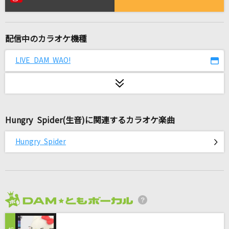
[生音]HAPPY BIRTHDAY
back number
配信中のカラオケ機種
[生音]明日晴れるかな
桑田佳祐
LIVE DAM WAO!
[生音]サイレント・イヴ
辛島美登里
Hungry Spider(生音)に関連するカラオケ楽曲
怪獣
サカナクション
Hungry Spider
ポルターガイスト
なとり
プロポーズ
2026年8月度
内緒のピアス