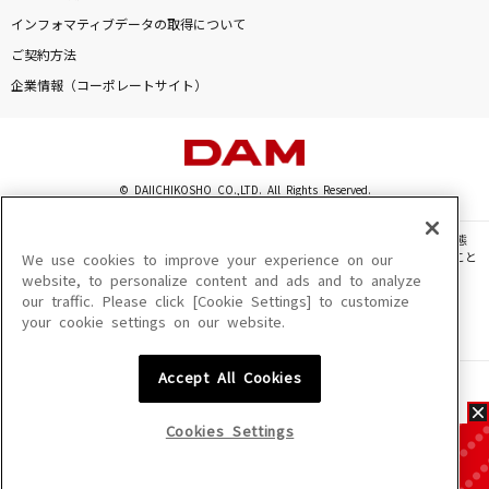
インフォマティブデータの取得について
ご契約方法
企業情報（コーポレートサイト）
© DAIICHIKOSHO CO.,LTD. All Rights Reserved.
このサイトに掲載されている一切の文章・画像・写真・動画・音声等を、手段や形態
を問わず、著作権法の定める範囲を超えて無断で複製、転載、ファイル化などすること
We use cookies to improve your experience on our
を禁じます。
website, to personalize content and ads and to analyze
our traffic. Please click [Cookie Settings] to customize
楽曲及びコンテンツは、機種によりご利用いただけない場合があります。
your cookie settings on our website.
楽曲及びコンテンツの配信日、配信内容が変更になる場合があります。
楽曲によりMYリスト保存ができない場合があります。
Accept All Cookies
JASRAC許諾番号
6602250213Y31015 6602250112Y38026 6602250240Y31015
6602250241Y45122
Cookies Settings
NexTone許諾番号
ID000002945 ID000002947 ID000002937 ID000002938