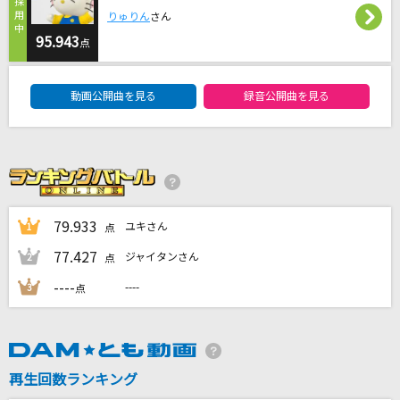
ハートにヒント！名探偵プリキュア！
りゅりん
さん
石井あみ
95.943
点
DAM★ともボーカルエントリーランキング
[生音]Rising Hope
動画公開曲を見る
録音公開曲を見る
LiSA
[生音]君に届け
flumpool
[生音]糸
79.933
ユキさん
1
点
中島みゆき
77.427
ジャイタンさん
2
点
もっと見る
----
----
3
点
DAMの新曲・ランキングなど
カラオケ最新情報をチェック！
再生回数ランキング