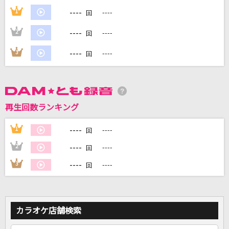
----
1
----
回
DAMに会員登録・ログインして
----
2
----
回
カラオケをもっと楽しもう！
----
3
----
回
自宅でカラオケ歌い放題！
家族や友達と一緒に！練習にも！
再生回数ランキング
----
1
----
回
----
2
----
回
----
3
----
回
カラオケ店舗検索