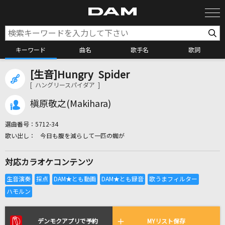
キーワード
曲名
歌手名
歌詞
[生音]Hungry Spider
カラオケ検索
[ ハングリースパイダア ]
槇原敬之(Makihara)
カラオケ店舗検索
選曲番号：
5712-34
今日も腹を減らして一匹の蜘が
カラオケリクエスト
対応カラオケコンテンツ
全国りれき
リアルタイムで歌われている曲の一覧
デンモクアプリで予約
MYリスト保存