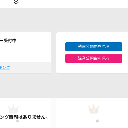
2026年8月度
ー受付中
動画公開曲を見る
録音公開曲を見る
キング
2
3
----
----
点
点
----
----