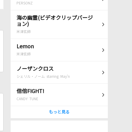
PERSONZ
海の幽霊(ビデオクリップバージ
ョン)
米津玄師
Lemon
米津玄師
ノーザンクロス
シェリル・ノーム starring May'n
倍倍FIGHT!
CANDY TUNE
もっと見る