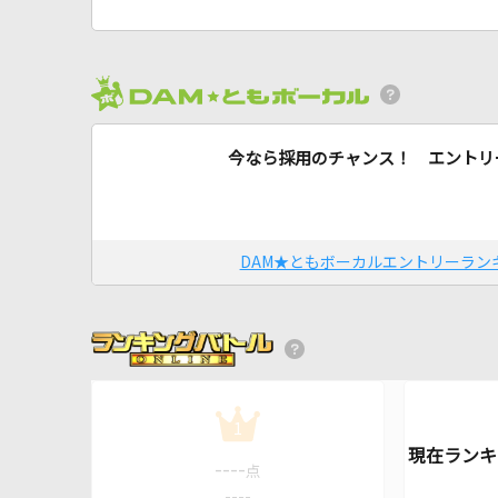
今なら採用のチャンス！ エントリ
DAM★ともボーカルエントリーラン
1
----
点
----