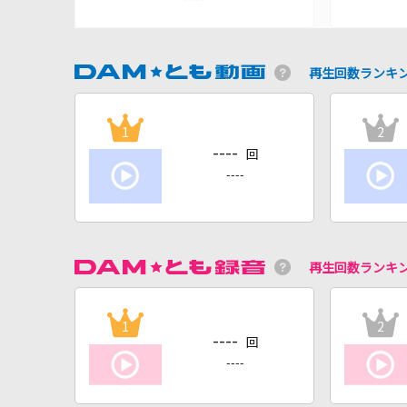
再生回数ランキ
1
2
----
回
----
再生回数ランキ
1
2
----
回
----