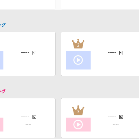
ング
3
----
----
回
回
----
----
ング
3
----
----
回
回
----
----