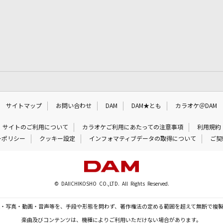
サイトマップ
お問い合わせ
DAM
DAM★とも
カラオケ＠DAM
サイトのご利用について
カラオケご利用にあたっての注意事項
利用規約
ーポリシー
クッキー設定
インフォマティブデータの取得について
ご契
© DAIICHIKOSHO CO.,LTD. All Rights Reserved.
・写真・動画・音声等を、手段や形態を問わず、著作権法の定める範囲を超えて無断で複
楽曲及びコンテンツは、機種によりご利用いただけない場合があります。