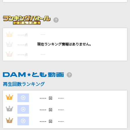
[生音]言って。
ヨルシカ
Love Destiny
----
堀江由衣
----
1
点
----
----
2
点
[生音]君の前でピアノを弾こう
----
----
3
点
河村隆一
ワタリドリ
[Alexandros]
再生回数ランキング
もっと見る
----
1
----
回
DAMの新曲・ランキングなど
----
2
----
回
カラオケ最新情報をチェック！
----
3
----
回