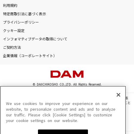
利用規約
特定商取引法に基づく表示
プライバシーポリシー
クッキー設定
インフォマティブデータの取得について
ご契約方法
企業情報（コーポレートサイト）
© DAIICHIKOSHO CO.,LTD. All Rights Reserved.
このサイトに掲載されている一切の文章・画像・写真・動画・音声等を、手段や形態
を問わず、著作権法の定める範囲を超えて無断で複製、転載、ファイル化などすること
We use cookies to improve your experience on our
を禁じます。
website, to personalize content and ads and to analyze
our traffic. Please click [Cookie Settings] to customize
楽曲及びコンテンツは、機種によりご利用いただけない場合があります。
your cookie settings on our website.
楽曲及びコンテンツの配信日、配信内容が変更になる場合があります。
楽曲によりMYリスト保存ができない場合があります。