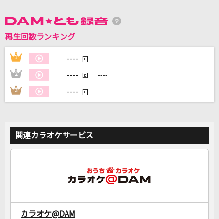
DAMに会員登録・ログインして
再生回数ランキング
カラオケをもっと楽しもう！
----
1
----
回
----
2
----
回
自宅でカラオケ歌い放題！
----
3
----
回
家族や友達と一緒に！練習にも！
関連カラオケサービス
カラオケ@DAM