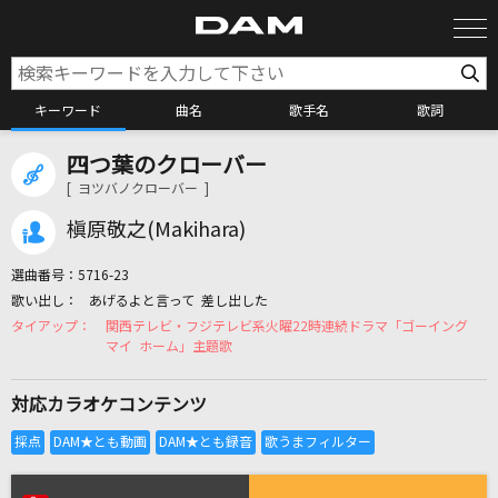
キーワード
曲名
歌手名
歌詞
四つ葉のクローバー
カラオケ検索
[ ヨツバノクローバー ]
槇原敬之(Makihara)
カラオケ店舗検索
選曲番号：
5716-23
あげるよと言って 差し出した
カラオケリクエスト
関西テレビ・フジテレビ系火曜22時連続ドラマ「ゴーイング
マイ ホーム」主題歌
全国りれき
対応カラオケコンテンツ
リアルタイムで歌われている曲の一覧