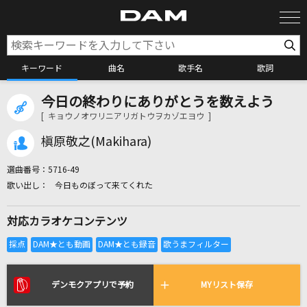
キーワード
曲名
歌手名
歌詞
今日の終わりにありがとうを数えよう
カラオケ検索
[ キョウノオワリニアリガトウヲカゾエヨウ ]
槇原敬之(Makihara)
カラオケ店舗検索
選曲番号：
5716-49
今日ものぼって来てくれた
カラオケリクエスト
対応カラオケコンテンツ
全国りれき
リアルタイムで歌われている曲の一覧
デンモクアプリで予約
MYリスト保存