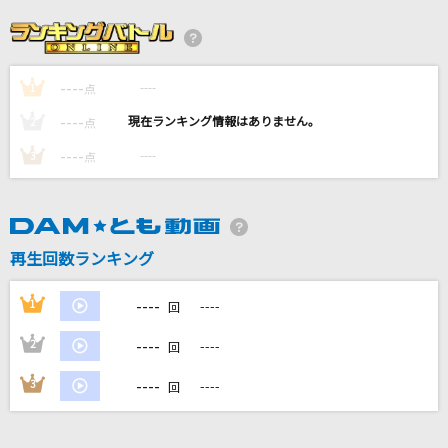
プリンセスヒーロー
超ときめき宣伝部(ときめき宣伝部)
----
----
1
ブリキノダンス
点
日向電工
----
----
2
点
----
----
3
点
[生音]SWEET 19 BLUES
安室奈美恵
Lost the way
再生回数ランキング
DIVA(DiVA)
----
1
----
回
もっと見る
----
2
----
回
DAMの新曲・ランキングなど
----
3
----
回
カラオケ最新情報をチェック！