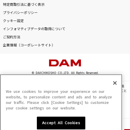
特定商取引法に基づく表示
プライバシーポリシー
クッキー設定
インフォマティブデータの取得について
ご契約方法
企業情報（コーポレートサイト）
© DAIICHIKOSHO CO.,LTD. All Rights Reserved.
このサイトに掲載されている一切の文章・画像・写真・動画・音声等を、手段や形態
を問わず、著作権法の定める範囲を超えて無断で複製、転載、ファイル化などすること
We use cookies to improve your experience on our
を禁じます。
website, to personalize content and ads and to analyze
our traffic. Please click [Cookie Settings] to customize
楽曲及びコンテンツは、機種によりご利用いただけない場合があります。
your cookie settings on our website.
楽曲及びコンテンツの配信日、配信内容が変更になる場合があります。
楽曲によりMYリスト保存ができない場合があります。
Accept All Cookies
JASRAC許諾番号
6602250213Y31015 6602250112Y38026 6602250240Y31015