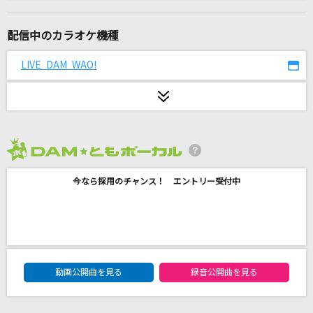
甲子園
福山雅治
配信中のカラオケ機種
[生音]ラスト・シーン
LIVE DAM WAO!
矢沢永吉
瞬間、シンフォニー。
かぐや(cv.夏吉ゆうこ)
2026年8月度
多元幸福論
今なら採用のチャンス！ エントリー受付中
CUTIE STREET
[生音]明け星
LiSA
DAM★ともボーカルエントリーランキング
好きすぎて滅！
動画公開曲を見る
録音公開曲を見る
M!LK