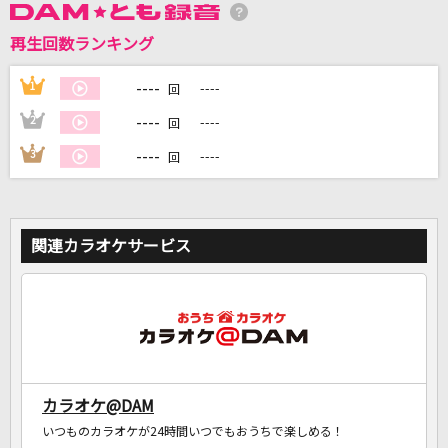
再生回数ランキング
DAMに会員登録・ログインして
カラオケをもっと楽しもう！
----
1
----
回
----
2
----
回
----
3
----
回
自宅でカラオケ歌い放題！
家族や友達と一緒に！練習にも！
関連カラオケサービス
カラオケ@DAM
いつものカラオケが24時間いつでもおうちで楽しめる！