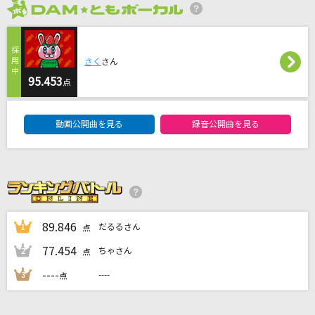
メロウ
2026年8月度
須田景凪
さく
さん
愛のうた
95.453
倖田來未
点
DAM★ともボーカルエントリーランキング
鯨の唄
動画公開曲を見る
録音公開曲を見る
Mrs. GREEN APPLE
[生音]To Love You More [トゥ・ラヴ・ユー・
モア]
Celine Dion With Special Guests Kryzler & Kompany
89.846
だるるさん
1
点
もっと見る
77.454
ちゃさん
2
点
----
----
3
点
DAMの新曲・ランキングなど
カラオケ最新情報をチェック！