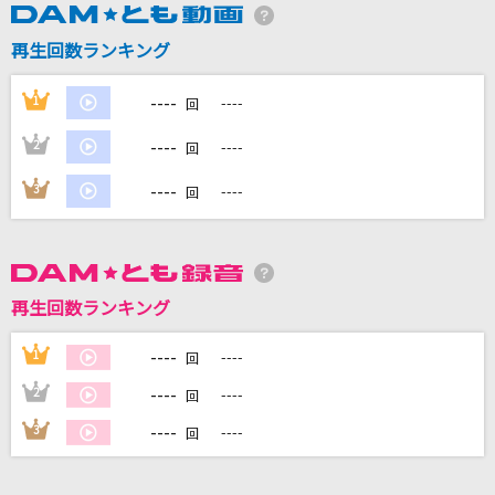
再生回数ランキング
DAMに会員登録・ログインして
----
1
----
回
カラオケをもっと楽しもう！
----
2
----
回
----
3
----
回
自宅でカラオケ歌い放題！
家族や友達と一緒に！練習にも！
再生回数ランキング
----
1
----
回
----
2
----
回
----
3
----
回