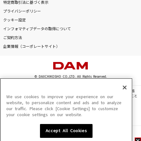
特定商取引法に基づく表示
プライバシーポリシー
クッキー設定
インフォマティブデータの取得について
ご契約方法
企業情報（コーポレートサイト）
© DAIICHIKOSHO CO.,LTD. All Rights Reserved.
このサイトに掲載されている一切の文章・画像・写真・動画・音声等を、手段や形態
を問わず、著作権法の定める範囲を超えて無断で複製、転載、ファイル化などすること
We use cookies to improve your experience on our
を禁じます。
website, to personalize content and ads and to analyze
our traffic. Please click [Cookie Settings] to customize
楽曲及びコンテンツは、機種によりご利用いただけない場合があります。
your cookie settings on our website.
楽曲及びコンテンツの配信日、配信内容が変更になる場合があります。
楽曲によりMYリスト保存ができない場合があります。
Accept All Cookies
JASRAC許諾番号
6602250213Y31015 6602250112Y38026 6602250240Y31015
6602250241Y45122