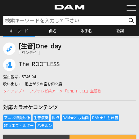
キーワード
曲名
歌手名
歌詞
[生音]One day
カラオケ検索
[ ワンデイ ]
The ROOTLESS
カラオケ店舗検索
選曲番号：
5746-04
雨上がりの空を仰ぐ度
カラオケリクエスト
フジテレビ系アニメ「ONE PIECE」主題歌
対応カラオケコンテンツ
全国りれき
リアルタイムで歌われている曲の一覧