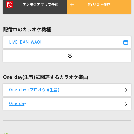
Same Blue
デンモクアプリで予約
MYリスト保存
Official髭男dism
馬と鹿
配信中のカラオケ機種
米津玄師
LIVE DAM WAO!
ダイヤモンドヴァージン
Janne Da Arc
Angel
One day(生音)に関連するカラオケ楽曲
ちゃんみな
One day (プロオケ)(生音)
SIGHT
Angelo
One day
走る人
カラーボトル