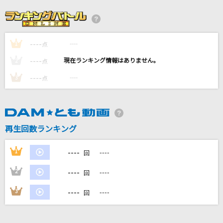
ノーザンクロス
シェリル・ノーム starring May'n
----
----
1
[生音]流氷海峡
点
竹川美子
----
----
2
点
----
----
3
点
花守の丘
FictionJunction
ONE
再生回数ランキング
B'z
----
1
----
回
もっと見る
----
2
----
回
DAMの新曲・ランキングなど
----
3
----
回
カラオケ最新情報をチェック！