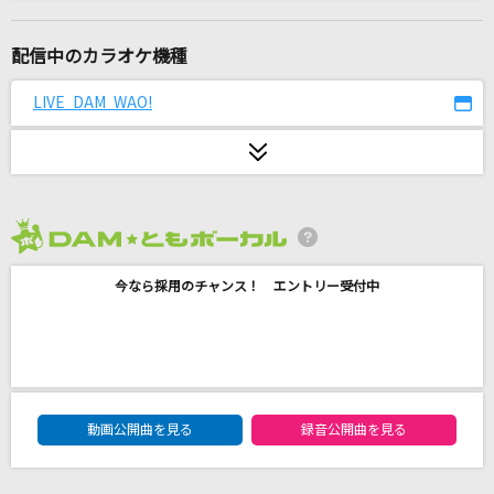
BLUE BIRD
浜崎あゆみ
配信中のカラオケ機種
未来へ
LIVE DAM WAO!
Kiroro
ラストチャンス、ラストダンス
≠ME
2026年8月度
花梨
今なら採用のチャンス！ エントリー受付中
柏原芳恵
[生音]気まぐれロマンティック
いきものがかり
DAM★ともボーカルエントリーランキング
奏(かなで)
動画公開曲を見る
録音公開曲を見る
スキマスイッチ