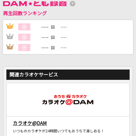
再生回数ランキング
DAMに会員登録・ログインして
カラオケをもっと楽しもう！
----
1
----
回
----
2
----
回
----
3
----
回
自宅でカラオケ歌い放題！
家族や友達と一緒に！練習にも！
関連カラオケサービス
カラオケ@DAM
いつものカラオケが24時間いつでもおうちで楽しめる！