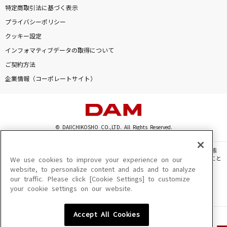
特定商取引法に基づく表示
プライバシーポリシー
クッキー設定
インフォマティブデータの取得について
ご契約方法
企業情報（コーポレートサイト）
© DAIICHIKOSHO CO.,LTD. All Rights Reserved.
このサイトに掲載されている一切の文章・画像・写真・動画・音声等を、手段や形態
を問わず、著作権法の定める範囲を超えて無断で複製、転載、ファイル化などすること
We use cookies to improve your experience on our
を禁じます。
website, to personalize content and ads and to analyze
our traffic. Please click [Cookie Settings] to customize
楽曲及びコンテンツは、機種によりご利用いただけない場合があります。
your cookie settings on our website.
楽曲及びコンテンツの配信日、配信内容が変更になる場合があります。
楽曲によりMYリスト保存ができない場合があります。
Accept All Cookies
JASRAC許諾番号
6602250213Y31015 6602250112Y38026 6602250240Y31015