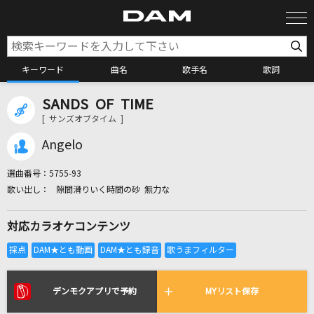
キーワード
曲名
歌手名
歌詞
SANDS OF TIME
カラオケ検索
[ サンズオブタイム ]
Angelo
カラオケ店舗検索
選曲番号：
5755-93
隙間滑りいく時間の砂 無力な
カラオケリクエスト
対応カラオケコンテンツ
全国りれき
リアルタイムで歌われている曲の一覧
デンモクアプリで予約
MYリスト保存