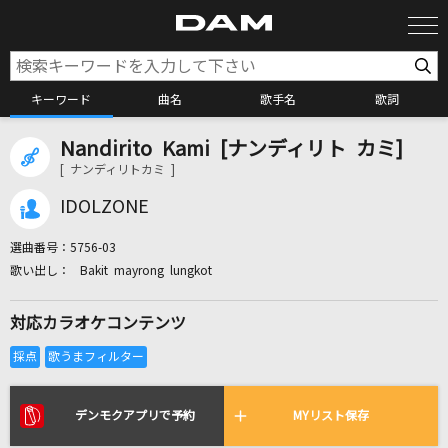
キーワード
曲名
歌手名
歌詞
Nandirito Kami [ナンディリト カミ]
カラオケ検索
[ ナンディリトカミ ]
IDOLZONE
カラオケ店舗検索
選曲番号：
5756-03
Bakit mayrong lungkot
カラオケリクエスト
対応カラオケコンテンツ
全国りれき
リアルタイムで歌われている曲の一覧
デンモクアプリで予約
MYリスト保存