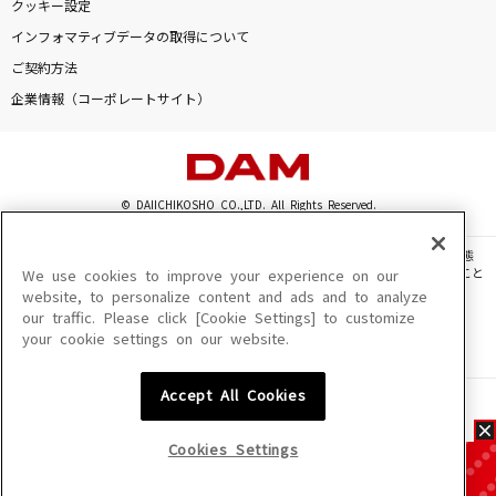
クッキー設定
インフォマティブデータの取得について
ご契約方法
企業情報（コーポレートサイト）
© DAIICHIKOSHO CO.,LTD. All Rights Reserved.
このサイトに掲載されている一切の文章・画像・写真・動画・音声等を、手段や形態
を問わず、著作権法の定める範囲を超えて無断で複製、転載、ファイル化などすること
We use cookies to improve your experience on our
を禁じます。
website, to personalize content and ads and to analyze
our traffic. Please click [Cookie Settings] to customize
楽曲及びコンテンツは、機種によりご利用いただけない場合があります。
your cookie settings on our website.
楽曲及びコンテンツの配信日、配信内容が変更になる場合があります。
楽曲によりMYリスト保存ができない場合があります。
Accept All Cookies
JASRAC許諾番号
6602250213Y31015 6602250112Y38026 6602250240Y31015
6602250241Y45122
Cookies Settings
NexTone許諾番号
ID000002945 ID000002947 ID000002937 ID000002938