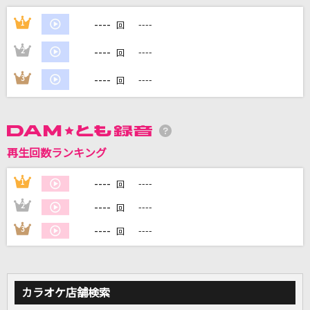
田園
----
1
----
回
玉置浩二
----
2
----
回
[生音]ORION
----
3
----
回
中島美嘉
姿
あいみょん
再生回数ランキング
[生音]水平線
----
1
----
回
back number
----
2
----
回
もっと見る
----
3
----
回
DAMの新曲・ランキングなど
カラオケ最新情報をチェック！
カラオケ店舗検索