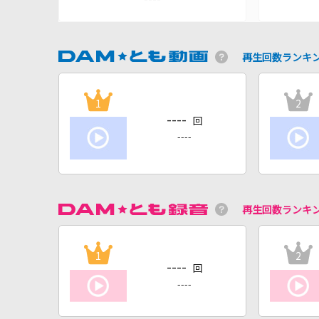
再生回数ランキ
1
2
----
回
----
再生回数ランキ
1
2
----
回
----