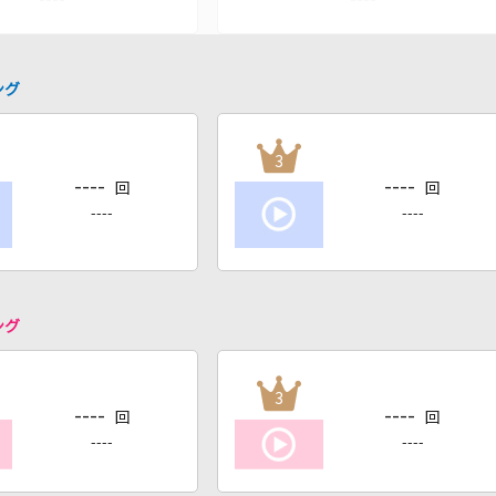
ング
3
----
----
回
回
----
----
ング
3
----
----
回
回
----
----