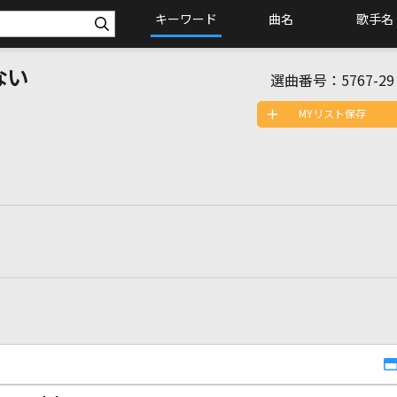
キーワード
曲名
歌手名
ない
選曲番号：
5767-29
MYリスト保存