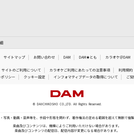
細
サイトマップ
お問い合わせ
DAM
DAM★とも
カラオケ＠DAM
サイトのご利用について
カラオケご利用にあたっての注意事項
利用規約
ーポリシー
クッキー設定
インフォマティブデータの取得について
ご契
© DAIICHIKOSHO CO.,LTD. All Rights Reserved.
・写真・動画・音声等を、手段や形態を問わず、著作権法の定める範囲を超えて無断で複
楽曲及びコンテンツは、機種によりご利用いただけない場合があります。
楽曲及びコンテンツの配信日、配信内容が変更になる場合があります。