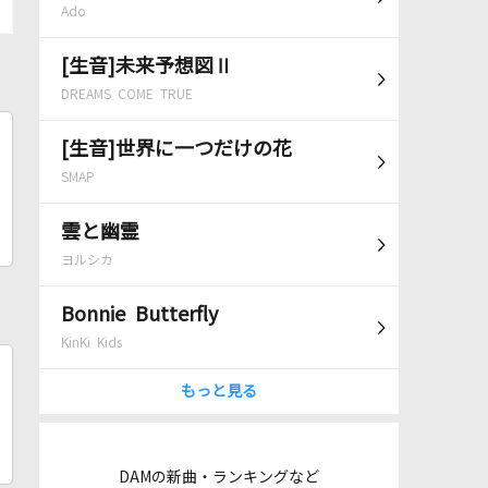
Ado
[生音]未来予想図Ⅱ
DREAMS COME TRUE
[生音]世界に一つだけの花
SMAP
雲と幽霊
ヨルシカ
Bonnie Butterfly
KinKi Kids
もっと見る
DAMの新曲・ランキングなど