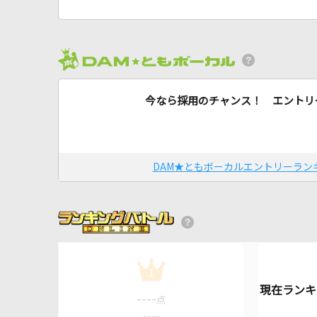
今なら採用のチャンス！ エントリ
DAM★ともボーカルエントリーラン
1
----
点
----