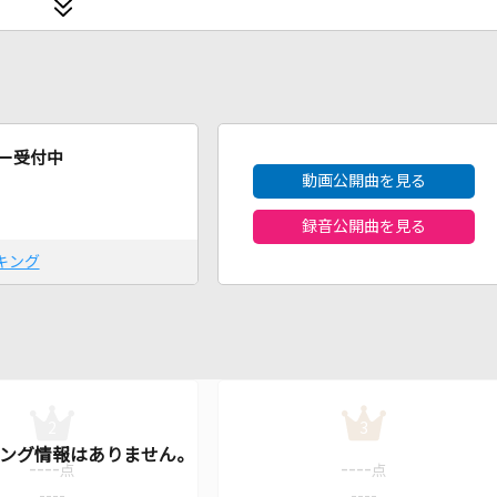
2026年8月度
ー受付中
動画公開曲を見る
録音公開曲を見る
キング
2
3
----
----
点
点
----
----