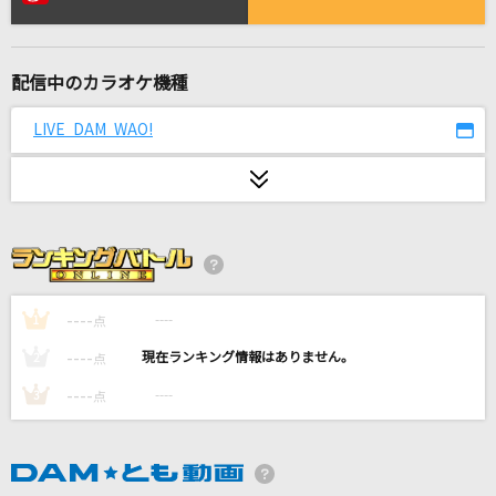
[生音]Ya Ya あの時代を忘れない
サザンオールスターズ
配信中のカラオケ機種
そばかす
JUDY AND MARY
LIVE DAM WAO!
[生音]長い夜
松山千春
[生音]千の風になって
秋川雅史
----
----
1
点
桜龍～さくらりゅう～
----
----
2
点
山本譲二
----
----
3
点
青春病
藤井 風