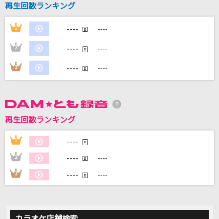
再生回数ランキング
もののけ姫
米良美一
----
1
----
回
[生音]TSUNAMI
----
2
----
回
サザンオールスターズ
----
3
----
回
ネクロの花嫁
びす
[生音]部屋
再生回数ランキング
シャイトープ
----
1
----
回
もっと見る
----
2
----
回
----
3
----
回
DAMの新曲・ランキングなど
カラオケ最新情報をチェック！
カラオケ店舗検索