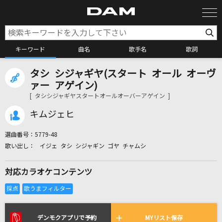
キーワード
曲名
歌手名
歌詞
タシ シジャギヤ(スタート オール オーヴ
カラオケ検索
ァー アゲイン)
[ タシシジャギヤスタートオールオーバーアゲイン ]
カラオケ店舗検索
キムジェヒ
選曲番号：
5779-48
カラオケリクエスト
イジェ タシ シジャギン ゴヤ チャムシ
対応カラオケコンテンツ
全国りれき
リアルタイムで歌われている曲の一覧
デンモクアプリで予約
MYリスト保存