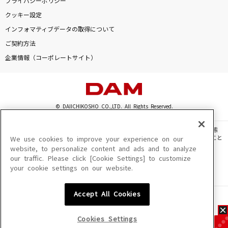
プライバシーポリシー
クッキー設定
インフォマティブデータの取得について
ご契約方法
企業情報（コーポレートサイト）
© DAIICHIKOSHO CO.,LTD. All Rights Reserved.
このサイトに掲載されている一切の文章・画像・写真・動画・音声等を、手段や形態
を問わず、著作権法の定める範囲を超えて無断で複製、転載、ファイル化などすること
We use cookies to improve your experience on our
を禁じます。
website, to personalize content and ads and to analyze
our traffic. Please click [Cookie Settings] to customize
楽曲及びコンテンツは、機種によりご利用いただけない場合があります。
your cookie settings on our website.
楽曲及びコンテンツの配信日、配信内容が変更になる場合があります。
楽曲によりMYリスト保存ができない場合があります。
Accept All Cookies
JASRAC許諾番号
6602250213Y31015 6602250112Y38026 6602250240Y31015
6602250241Y45122
Cookies Settings