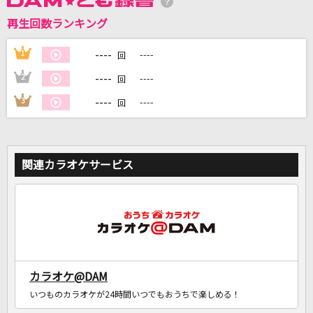
再生回数ランキング
----
1
----
DAMに会員登録・ログインして
回
カラオケをもっと楽しもう！
----
2
----
回
----
3
----
回
自宅でカラオケ歌い放題！
家族や友達と一緒に！練習にも！
関連カラオケサービス
カラオケ@DAM
いつものカラオケが24時間いつでもおうちで楽しめる！