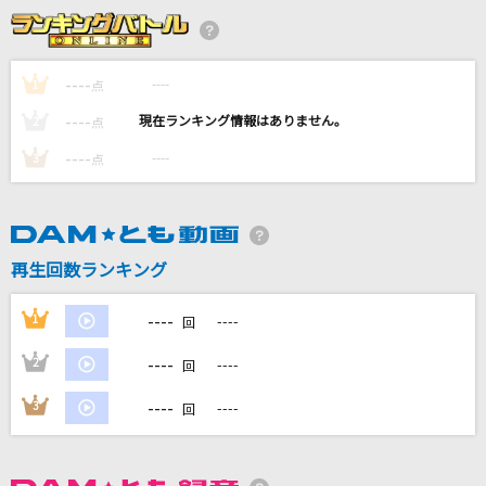
[生音]白い恋人達
桑田佳祐
----
----
1
点
----
群青サバイバル
----
2
点
小松未可子
----
----
3
点
hazama
4na
再生回数ランキング
人にやさしく
THE BLUE HEARTS
----
1
----
回
もっと見る
----
2
----
回
----
3
----
回
DAMの新曲・ランキングなど
カラオケ最新情報をチェック！