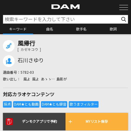
キーワード
曲名
歌手名
歌詞
風帰行
カラオケ検索
[ カゼキコウ ]
石川さゆり
カラオケ店舗検索
選曲番号：
5782-03
風よ 風よ あゝゝ… 島影が
カラオケリクエスト
対応カラオケコンテンツ
全国りれき
リアルタイムで歌われている曲の一覧
デンモクアプリで予約
MYリスト保存