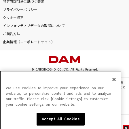
特定商取引法に基づく表示
プライバシーポリシー
クッキー設定
インフォマティブデータの取得について
ご契約方法
企業情報（コーポレートサイト）
© DAIICHIKOSHO CO.,LTD. All Rights Reserved.
このサイトに掲載されている一切の文章・画像・写真・動画・音声等を、手段や形態
を問わず、著作権法の定める範囲を超えて無断で複製、転載、ファイル化などすること
We use cookies to improve your experience on our
を禁じます。
website, to personalize content and ads and to analyze
our traffic. Please click [Cookie Settings] to customize
楽曲及びコンテンツは、機種によりご利用いただけない場合があります。
your cookie settings on our website.
楽曲及びコンテンツの配信日、配信内容が変更になる場合があります。
楽曲によりMYリスト保存ができない場合があります。
Accept All Cookies
JASRAC許諾番号
6602250213Y31015 6602250112Y38026 6602250240Y31015
6602250241Y45122