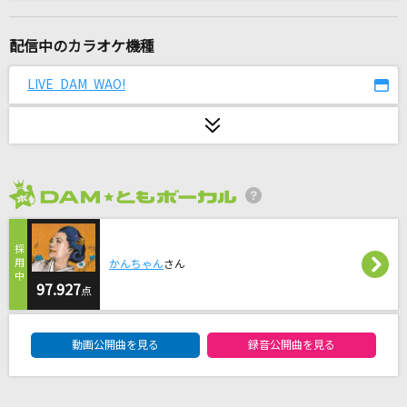
Dreamin'(LAST GIGS)
BOOWY
配信中のカラオケ機種
コンビニ
LIVE DAM WAO!
ブリーフ&トランクス
[生音]夢をかなえてドラえもん(ドラえもんアニ
メバージョン)
mao
2026年8月度
[生音]Glass
河村隆一
かんちゃん
さん
97.927
点
革命少女S
DAM★ともボーカルエントリーランキング
@onefive
動画公開曲を見る
録音公開曲を見る
ダイダイダイダイダイキライ
雨良 Amala