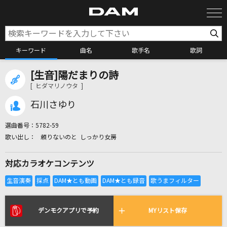
キーワード
曲名
歌手名
歌詞
[生音]陽だまりの詩
カラオケ検索
[ ヒダマリノウタ ]
石川さゆり
カラオケ店舗検索
選曲番号：
5782-59
頼りないのと しっかり女房
カラオケリクエスト
対応カラオケコンテンツ
全国りれき
リアルタイムで歌われている曲の一覧
デンモクアプリで予約
MYリスト保存