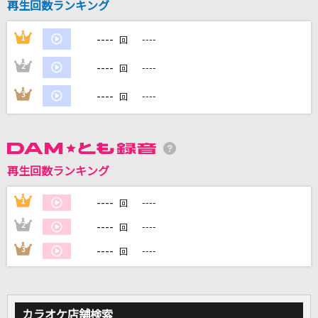
再生回数ランキング
----
1
----
DAMに会員登録・ログインして
回
カラオケをもっと楽しもう！
----
2
----
回
----
3
----
回
自宅でカラオケ歌い放題！
家族や友達と一緒に！練習にも！
再生回数ランキング
----
1
----
回
----
2
----
回
----
3
----
回
カラオケ店舗検索