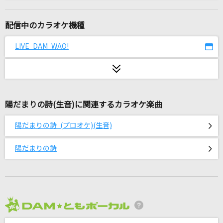
ハレンチ
ちゃんみな
配信中のカラオケ機種
夢見る恋人たち
LIVE DAM WAO!
山内惠介
愛のかたまり
KinKi Kids
陽だまりの詩(生音)に関連するカラオケ楽曲
ここに帰ってきて
陽だまりの詩 (プロオケ)(生音)
SixTONES
陽だまりの詩
愛くださいませ
≠ME
いいんですか?
RADWIMPS
2026年8月度