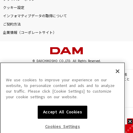
クッキー設定
インフォマティブデータの取得について
ご契約方法
企業情報（コーポレートサイト）
© DAIICHIKOSHO CO.,LTD. All Rights Reserved.
このサイトに掲載されている一切の文章・画像・写真・動画・音声等を、手段や形態
を問わず、著作権法の定める範囲を超えて無断で複製、転載、ファイル化などすること
We use cookies to improve your experience on our
を禁じます。
website, to personalize content and ads and to analyze
our traffic. Please click [Cookie Settings] to customize
楽曲及びコンテンツは、機種によりご利用いただけない場合があります。
your cookie settings on our website.
楽曲及びコンテンツの配信日、配信内容が変更になる場合があります。
楽曲によりMYリスト保存ができない場合があります。
Accept All Cookies
JASRAC許諾番号
6602250213Y31015 6602250112Y38026 6602250240Y31015
6602250241Y45122
Cookies Settings
NexTone許諾番号