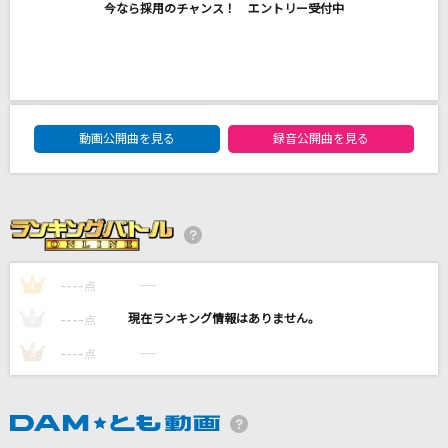
今なら採用のチャンス！ エントリー受付中
シングルベッド
シャ乱Q
[生音]HANABI
Mr.Children
DAM★ともボーカルエントリーランキング
動画公開曲を見る
録音公開曲を見る
逆光 (ウタ from ONE PIECE FILM RED)
Ado
[生音]恋人ごっこ
マカロニえんぴつ
----
----
1
点
もっと見る
----
----
2
点
----
----
3
点
DAMの新曲・ランキングなど
カラオケ最新情報をチェック！