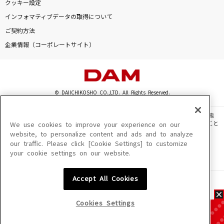
クッキー設定
インフォマティブデータの取得について
ご契約方法
企業情報（コーポレートサイト）
© DAIICHIKOSHO CO.,LTD. All Rights Reserved.
このサイトに掲載されている一切の文章・画像・写真・動画・音声等を、手段や形態
を問わず、著作権法の定める範囲を超えて無断で複製、転載、ファイル化などすること
We use cookies to improve your experience on our
を禁じます。
website, to personalize content and ads and to analyze
our traffic. Please click [Cookie Settings] to customize
楽曲及びコンテンツは、機種によりご利用いただけない場合があります。
your cookie settings on our website.
楽曲及びコンテンツの配信日、配信内容が変更になる場合があります。
楽曲によりMYリスト保存ができない場合があります。
Accept All Cookies
JASRAC許諾番号
6602250213Y31015 6602250112Y38026 6602250240Y31015
6602250241Y45122
Cookies Settings
NexTone許諾番号
ID000002945 ID000002947 ID000002937 ID000002938