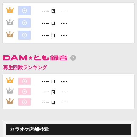
[生音]Laughter
----
1
----
回
Official髭男dism
----
2
----
回
[生音]ひまわりの約束
----
3
----
回
秦 基博
IDOLIC
中島健人
再生回数ランキング
夜通し
----
1
----
回
音田雅則
----
2
----
回
もっと見る
----
3
----
回
DAMの新曲・ランキングなど
カラオケ最新情報をチェック！
カラオケ店舗検索