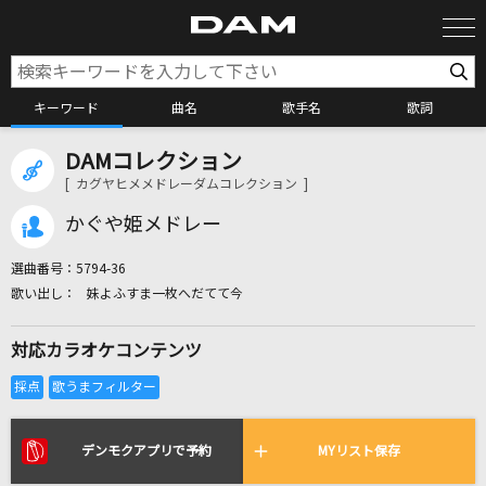
キーワード
曲名
歌手名
歌詞
DAMコレクション
カラオケ検索
[ カグヤヒメメドレーダムコレクション ]
かぐや姫メドレー
カラオケ店舗検索
選曲番号：
5794-36
妹よふすま一枚へだてて今
カラオケリクエスト
対応カラオケコンテンツ
全国りれき
リアルタイムで歌われている曲の一覧
デンモクアプリで予約
MYリスト保存