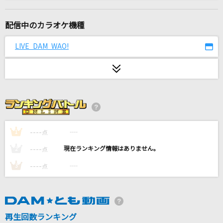
東京テディベア(Game Version)
Neru feat.鏡音リン
配信中のカラオケ機種
ウィーアー!
LIVE DAM WAO!
きただにひろし
ノーチラス
ヨルシカ
愛麗絲(アリス)
米津玄師
----
----
1
点
----
----
2
点
浪漫飛行
----
----
3
点
米米CLUB
吉原ラメント
亜沙 feat.重音テト
再生回数ランキング