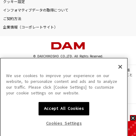
クッキー設定
インフォマティブデータの取得について
ご契約方法
企業情報（コーポレートサイト）
© DAIICHIKOSHO CO.,LTD. All Rights Reserved.
このサイトに掲載されている一切の文章・画像・写真・動画・音声等を、手段や形態
を問わず、著作権法の定める範囲を超えて無断で複製、転載、ファイル化などすること
We use cookies to improve your experience on our
を禁じます。
website, to personalize content and ads and to analyze
our traffic. Please click [Cookie Settings] to customize
楽曲及びコンテンツは、機種によりご利用いただけない場合があります。
your cookie settings on our website.
楽曲及びコンテンツの配信日、配信内容が変更になる場合があります。
楽曲によりMYリスト保存ができない場合があります。
Accept All Cookies
JASRAC許諾番号
6602250213Y31015 6602250112Y38026 6602250240Y31015
6602250241Y45122
Cookies Settings
NexTone許諾番号
ID000002945 ID000002947 ID000002937 ID000002938