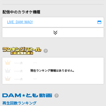
フレンズ
レベッカ
配信中のカラオケ機種
Happily [ハッピリー]
LIVE DAM WAO!
One Direction
ダーリン
Mrs. GREEN APPLE
紅蓮の弓矢(アニメver.)
Linked Horizon
----
----
1
点
----
----
2
点
BE THE MONSTER(feat. KOPERU,Cosaqu,KB
D,KennyDoes,teppei,コーラ,KZ,ILL SWAG GAG
----
----
3
点
A,peko & テークエム)
梅田サイファー
アイドルパワー
再生回数ランキング