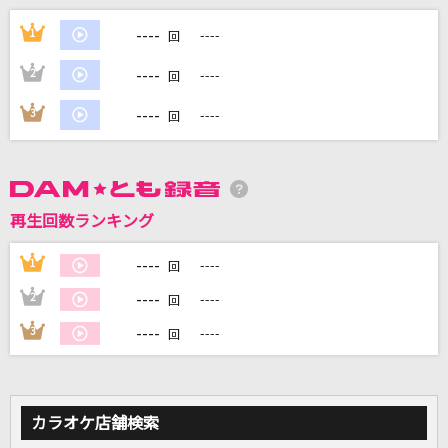
M!LK
----
1
----
回
僕と僕
----
2
----
回
川崎鷹也
----
3
----
回
青と夏
Mrs. GREEN APPLE
黒髪海峡
再生回数ランキング
藤崎詩乃
----
1
----
回
パールカラーにゆれて
----
2
----
回
山口百恵
----
3
----
回
もっと見る
DAMの新曲・ランキングなど
カラオケ店舗検索
カラオケ最新情報をチェック！