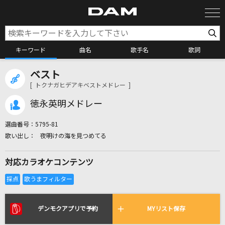
キーワード
曲名
歌手名
歌詞
ベスト
カラオケ検索
[ トクナガヒデアキベストメドレー ]
徳永英明メドレー
カラオケ店舗検索
選曲番号：
5795-81
夜明けの海を見つめてる
カラオケリクエスト
対応カラオケコンテンツ
全国りれき
リアルタイムで歌われている曲の一覧
デンモクアプリで予約
MYリスト保存