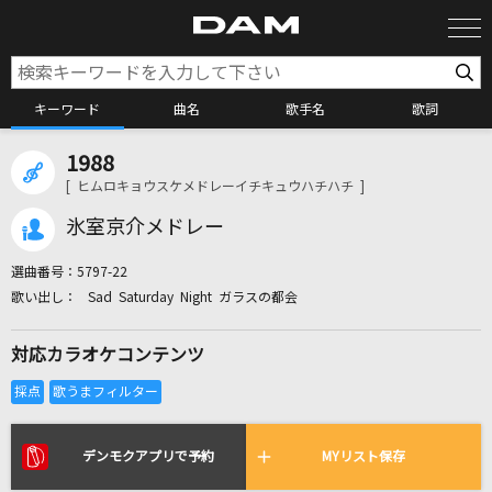
キーワード
曲名
歌手名
歌詞
1988
カラオケ検索
[ ヒムロキョウスケメドレーイチキュウハチハチ ]
氷室京介メドレー
カラオケ店舗検索
選曲番号：
5797-22
Sad Saturday Night ガラスの都会
カラオケリクエスト
対応カラオケコンテンツ
全国りれき
リアルタイムで歌われている曲の一覧
デンモクアプリで予約
MYリスト保存