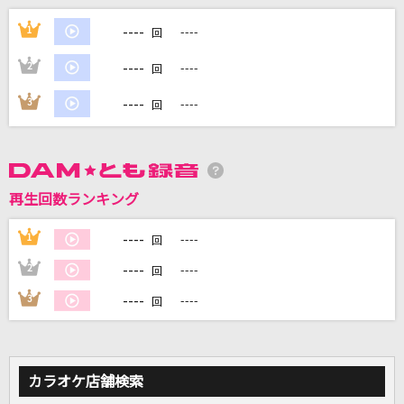
Song for…
----
1
----
回
清水翔太
----
2
----
回
[生音]ラスト・シーン
----
3
----
回
矢沢永吉
[生音]まっぴら御免
神野美伽
再生回数ランキング
[生音]嘘
----
1
----
回
シド
----
2
----
回
もっと見る
----
3
----
回
DAMの新曲・ランキングなど
カラオケ最新情報をチェック！
カラオケ店舗検索