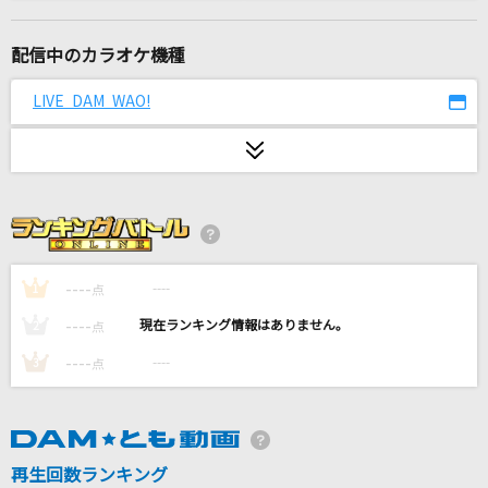
[生音]夜明けの停車場
石橋正次
配信中のカラオケ機種
繋いだ手から
LIVE DAM WAO!
back number
[生音]水平線
back number
愛くださいませ
≠ME
----
----
1
点
----
----
2
点
[生音]桜
----
----
3
点
コブクロ
Perfect Glory ～旋律の彼方へ～[モンソニ!]
背徳ピストルズ
再生回数ランキング