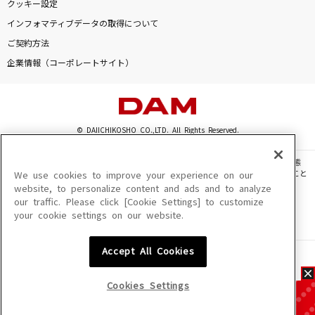
クッキー設定
インフォマティブデータの取得について
ご契約方法
企業情報（コーポレートサイト）
© DAIICHIKOSHO CO.,LTD. All Rights Reserved.
このサイトに掲載されている一切の文章・画像・写真・動画・音声等を、手段や形態
を問わず、著作権法の定める範囲を超えて無断で複製、転載、ファイル化などすること
We use cookies to improve your experience on our
を禁じます。
website, to personalize content and ads and to analyze
our traffic. Please click [Cookie Settings] to customize
楽曲及びコンテンツは、機種によりご利用いただけない場合があります。
your cookie settings on our website.
楽曲及びコンテンツの配信日、配信内容が変更になる場合があります。
楽曲によりMYリスト保存ができない場合があります。
Accept All Cookies
JASRAC許諾番号
6602250213Y31015 6602250112Y38026 6602250240Y31015
6602250241Y45122
Cookies Settings
NexTone許諾番号
ID000002945 ID000002947 ID000002937 ID000002938