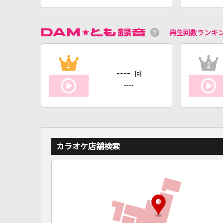
再生回数ランキ
1
2
----
回
----
カラオケ店舗検索