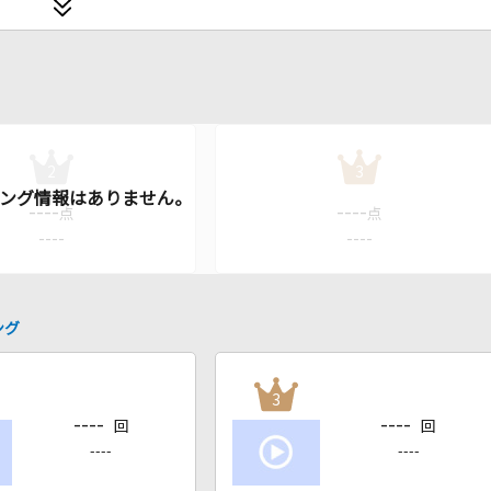
2
3
----
----
点
点
----
----
ング
3
----
----
回
回
----
----