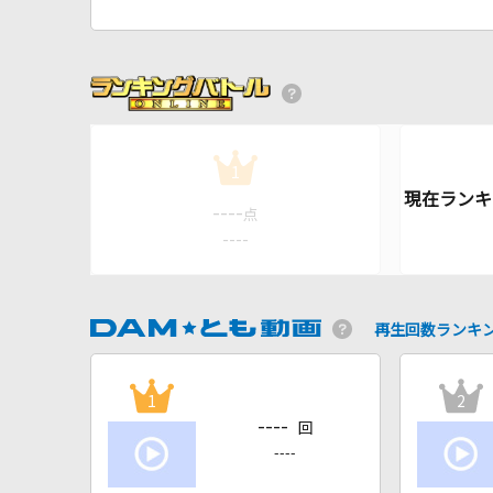
1
----
点
----
再生回数ランキ
1
2
----
回
----