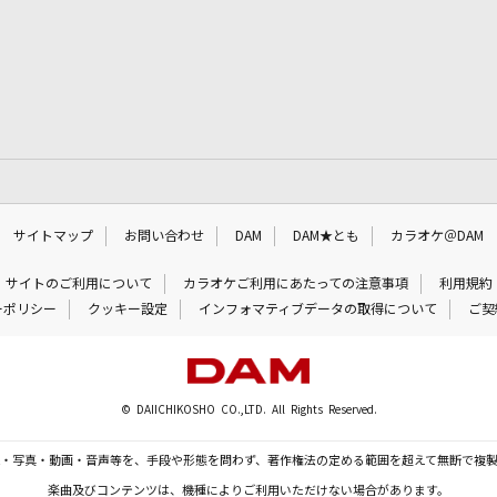
サイトマップ
お問い合わせ
DAM
DAM★とも
カラオケ＠DAM
サイトのご利用について
カラオケご利用にあたっての注意事項
利用規約
ーポリシー
クッキー設定
インフォマティブデータの取得について
ご契
© DAIICHIKOSHO CO.,LTD. All Rights Reserved.
・写真・動画・音声等を、手段や形態を問わず、著作権法の定める範囲を超えて無断で複
楽曲及びコンテンツは、機種によりご利用いただけない場合があります。