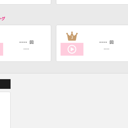
ング
3
----
----
回
回
----
----