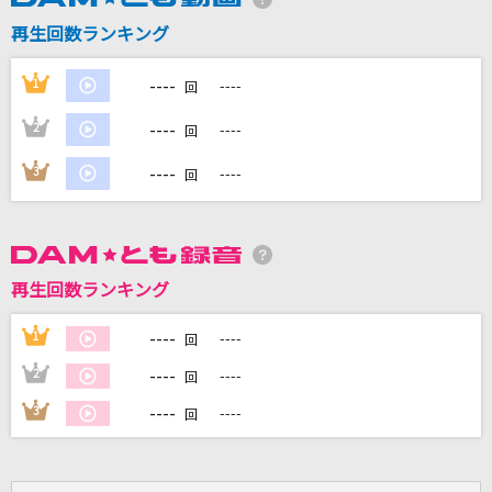
再生回数ランキング
DAMに会員登録・ログインして
カラオケをもっと楽しもう！
----
1
----
回
----
2
----
回
----
3
----
回
自宅でカラオケ歌い放題！
家族や友達と一緒に！練習にも！
再生回数ランキング
----
1
----
回
----
2
----
回
----
3
----
回