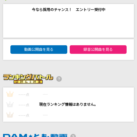
風になる
今なら採用のチャンス！ エントリー受付中
つじあやの
ロータリー
吉田仁人
DAM★ともボーカルエントリーランキング
動画公開曲を見る
録音公開曲を見る
Neko(ねこ)
PRODUCE 101 JAPAN 新世界
Atmosphere
初星学園
----
----
1
点
もっと見る
----
----
2
点
DAMの新曲・ランキングなど
----
----
3
点
カラオケ最新情報をチェック！