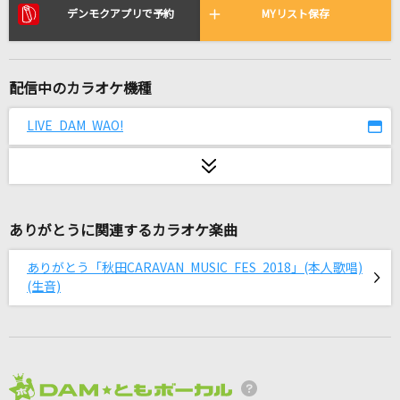
謎
デンモクアプリで予約
MYリスト保存
小松未歩
IRIS OUT(ビデオクリップバージョン)
配信中のカラオケ機種
米津玄師
LIVE DAM WAO!
ズルい幻
めいちゃん
むげんだいすき
ありがとうに関連するカラオケ楽曲
iLiFE!
ありがとう「秋田CARAVAN MUSIC FES 2018」(本人歌唱)
Time goes by
(生音)
Every Little Thing
[生音]ロビンソン
スピッツ
2026年8月度