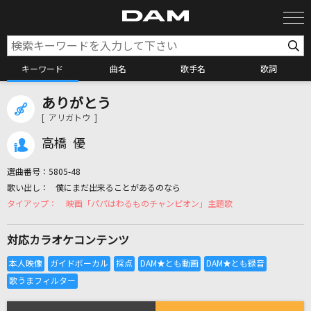
キーワード
曲名
歌手名
歌詞
ありがとう
カラオケ検索
[ アリガトウ ]
高橋 優
カラオケ店舗検索
選曲番号：
5805-48
僕にまだ出来ることがあるのなら
カラオケリクエスト
映画「パパはわるものチャンピオン」主題歌
対応カラオケコンテンツ
全国りれき
リアルタイムで歌われている曲の一覧