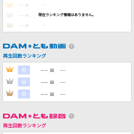
いつか
----
----
1
点
Saucy Dog
----
----
2
点
----
----
3
点
[生音]恋
back number
[生音]虹とスニーカーの頃
再生回数ランキング
TULIP(チューリップ)
----
1
----
回
[オリカラ]世界が終るまでは… 1994/6/22渋谷
公会堂
----
2
----
回
WANDS
----
3
----
回
もっと見る
DAMの新曲・ランキングなど
カラオケ最新情報をチェック！
再生回数ランキング