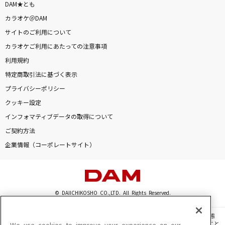
DAM★とも
カラオケ＠DAM
サイトのご利用について
カラオケご利用にあたっての注意事項
利用規約
特定商取引法に基づく表示
プライバシーポリシー
クッキー設定
インフォマティブデータの取得について
ご契約方法
企業情報（コーポレートサイト）
© DAIICHIKOSHO CO.,LTD. All Rights Reserved.
このサイトに掲載されている一切の文章・画像・写真・動画・音声等を、手段や形態
を問わず、著作権法の定める範囲を超えて無断で複製、転載、ファイル化などすること