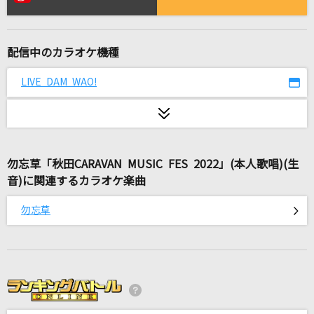
FMP
B'z
配信中のカラオケ機種
最後の雨
中西保志
LIVE DAM WAO!
悲しみにさよなら
安全地帯
勿忘草「秋田CARAVAN MUSIC FES 2022」(本人歌唱)(生
[良音]月光花
音)に関連するカラオケ楽曲
Janne Da Arc
勿忘草
[生音]サウダージ
ポルノグラフィティ
奇跡の地球
桑田佳祐&Mr.Children