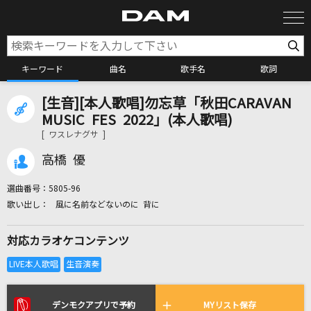
キーワード
曲名
歌手名
歌詞
[生音][本人歌唱]勿忘草「秋田CARAVAN
カラオケ検索
MUSIC FES 2022」(本人歌唱)
[ ワスレナグサ ]
カラオケ店舗検索
高橋 優
選曲番号：
5805-96
カラオケリクエスト
風に名前などないのに 背に
対応カラオケコンテンツ
全国りれき
リアルタイムで歌われている曲の一覧
デンモクアプリで予約
MYリスト保存