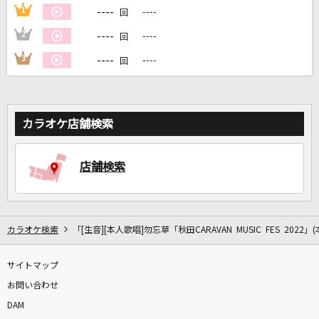
----
1
----
回
----
2
----
回
DAMに会員登録・ログインして
----
3
----
回
カラオケをもっと楽しもう！
カラオケ店舗検索
自宅でカラオケ歌い放題！
家族や友達と一緒に！練習にも！
店舗検索
カラオケ検索
「[生音][本人歌唱]勿忘草「秋田CARAVAN MUSIC FES 2022
サイトマップ
お問い合わせ
DAM