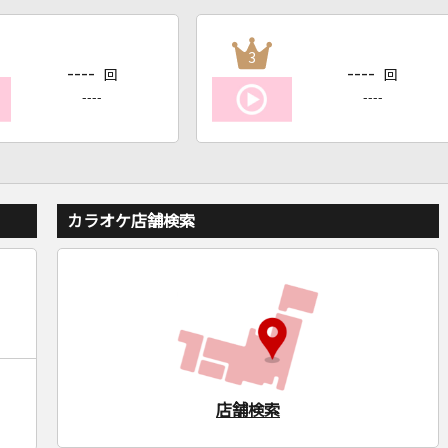
3
----
----
回
回
----
----
カラオケ店舗検索
店舗検索