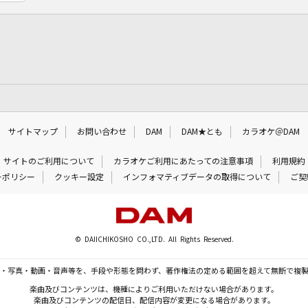
サイトマップ
お問い合わせ
DAM
DAM★とも
カラオケ＠DAM
サイトのご利用について
カラオケご利用にあたっての注意事項
利用規約
ーポリシー
クッキー設定
インフォマティブデータの取得について
ご契
© DAIICHIKOSHO CO.,LTD. All Rights Reserved.
・写真・動画・音声等を、手段や形態を問わず、著作権法の定める範囲を超えて無断で複
楽曲及びコンテンツは、機種によりご利用いただけない場合があります。
楽曲及びコンテンツの配信日、配信内容が変更になる場合があります。