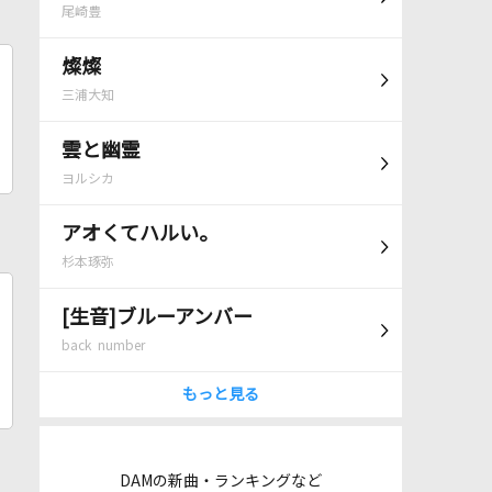
尾崎豊
燦燦
三浦大知
雲と幽霊
ヨルシカ
アオくてハルい。
杉本琢弥
[生音]ブルーアンバー
back number
もっと見る
DAMの新曲・ランキングなど