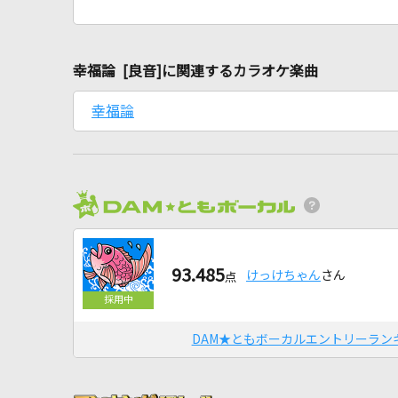
幸福論 [良音]に関連するカラオケ楽曲
幸福論
93.485
けっけちゃん
さん
点
DAM★ともボーカルエントリーラン