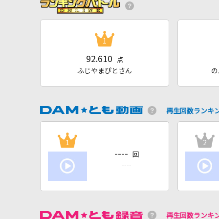
1
92.610
点
ふじやまぴとさん
の
再生回数ランキ
1
2
----
回
----
再生回数ランキ