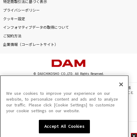
特定商取引法に基づく表示
プライバシーポリシー
クッキー設定
インフォマティブデータの取得について
ご契約方法
企業情報（コーポレートサイト）
© DAIICHIKOSHO CO.,LTD. All Rights Reserved.
このサイトに掲載されている一切の文章・画像・写真・動画・音声等を、手段や形態
を問わず、著作権法の定める範囲を超えて無断で複製、転載、ファイル化などすること
We use cookies to improve your experience on our
を禁じます。
website, to personalize content and ads and to analyze
our traffic. Please click [Cookie Settings] to customize
楽曲及びコンテンツは、機種によりご利用いただけない場合があります。
your cookie settings on our website.
楽曲及びコンテンツの配信日、配信内容が変更になる場合があります。
楽曲によりMYリスト保存ができない場合があります。
Accept All Cookies
JASRAC許諾番号
6602250213Y31015 6602250112Y38026 6602250240Y31015
6602250241Y45122