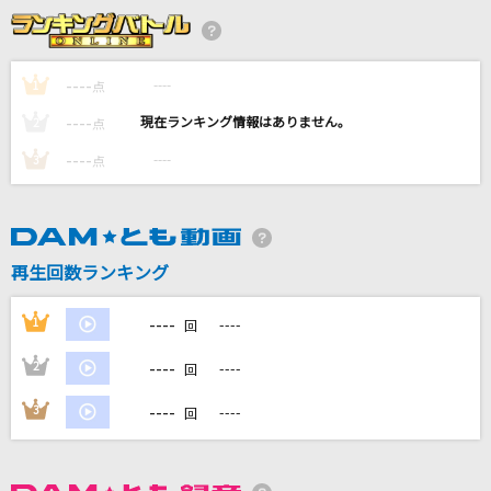
[生音]Laugh away
YUI
----
----
1
点
火種
----
----
2
点
キタニタツヤ
----
----
3
点
喜劇
星野 源
[生音]レイニーブルー
再生回数ランキング
徳永英明
----
1
----
回
もっと見る
----
2
----
回
DAMの新曲・ランキングなど
----
3
----
回
カラオケ最新情報をチェック！