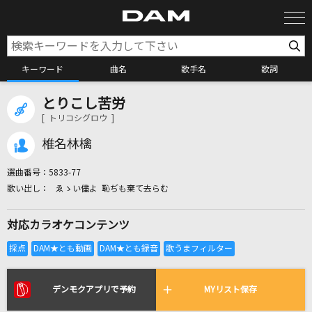
キーワード
曲名
歌手名
歌詞
とりこし苦労
カラオケ検索
[ トリコシグロウ ]
椎名林檎
カラオケ店舗検索
選曲番号：
5833-77
ゑゝい儘よ 恥ぢも棄て去らむ
カラオケリクエスト
対応カラオケコンテンツ
全国りれき
リアルタイムで歌われている曲の一覧
デンモクアプリで予約
MYリスト保存