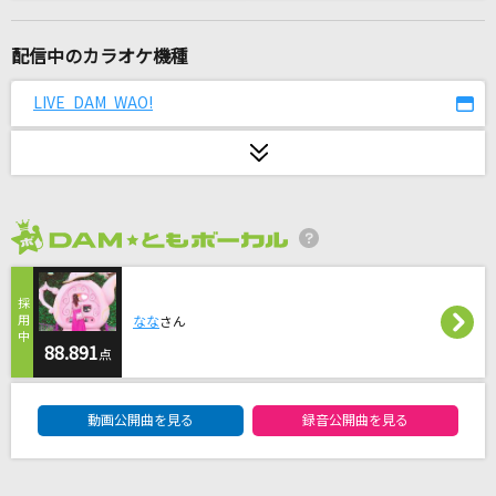
[生音]Hello Especially
スキマスイッチ
配信中のカラオケ機種
紫陽花
LIVE DAM WAO!
須賀亮雄
LOSER
米津玄師
2026年8月度
わたしの恋はホッチキス
放課後ティータイム
なな
さん
天国
88.891
点
Mrs. GREEN APPLE
DAM★ともボーカルエントリーランキング
動画公開曲を見る
録音公開曲を見る
DAN DAN 心魅かれてく
FIELD OF VIEW(the FIELD OF VIEW)