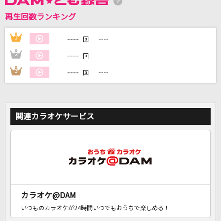
再生回数ランキング
DAMに会員登録・ログインして
カラオケをもっと楽しもう！
----
1
----
回
----
2
----
回
----
3
----
回
自宅でカラオケ歌い放題！
家族や友達と一緒に！練習にも！
関連カラオケサービス
カラオケ@DAM
いつものカラオケが24時間いつでもおうちで楽しめる！