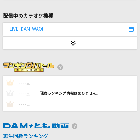
Letters
宇多田ヒカル
配信中のカラオケ機種
青春病
LIVE DAM WAO!
藤井 風
白日
King Gnu
睡る君
OddRe:
----
----
1
点
----
----
2
点
雪の華
----
----
3
点
中島美嘉
[生音]ボクノート
スキマスイッチ
再生回数ランキング