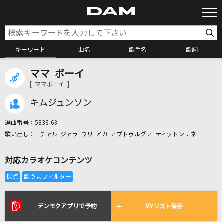
キーワード
曲名
歌手名
歌詞
ママ ボーイ
カラオケ検索
[ ママボーイ ]
キムジュンソン
カラオケ店舗検索
選曲番号：
5836-68
チャル ジャラ ウリ アガ アプトゥルグァ ティットンサネ
カラオケリクエスト
対応カラオケコンテンツ
全国りれき
リアルタイムで歌われている曲の一覧
デンモクアプリで予約
MYリスト保存