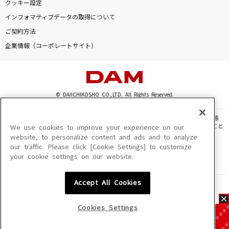
クッキー設定
インフォマティブデータの取得について
ご契約方法
企業情報（コーポレートサイト）
© DAIICHIKOSHO CO.,LTD. All Rights Reserved.
このサイトに掲載されている一切の文章・画像・写真・動画・音声等を、手段や形態
を問わず、著作権法の定める範囲を超えて無断で複製、転載、ファイル化などすること
We use cookies to improve your experience on our
を禁じます。
website, to personalize content and ads and to analyze
our traffic. Please click [Cookie Settings] to customize
楽曲及びコンテンツは、機種によりご利用いただけない場合があります。
your cookie settings on our website.
楽曲及びコンテンツの配信日、配信内容が変更になる場合があります。
楽曲によりMYリスト保存ができない場合があります。
Accept All Cookies
JASRAC許諾番号
6602250213Y31015 6602250112Y38026 6602250240Y31015
6602250241Y45122
Cookies Settings
NexTone許諾番号
ID000002945 ID000002947 ID000002937 ID000002938