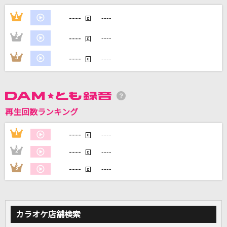
Treasure!
----
1
----
回
TRIGGER
----
2
----
回
[オリカラ]DAN DAN 心魅かれてく 1996/10/25
渋谷公会堂
----
3
----
回
FIELD OF VIEW(the FIELD OF VIEW)
愛してるばんざーい!
μ's
再生回数ランキング
[生音]未来予想図Ⅱ
----
1
----
回
DREAMS COME TRUE
----
2
----
回
----
3
----
もっと見る
回
DAMの新曲・ランキングなど
カラオケ最新情報をチェック！
カラオケ店舗検索