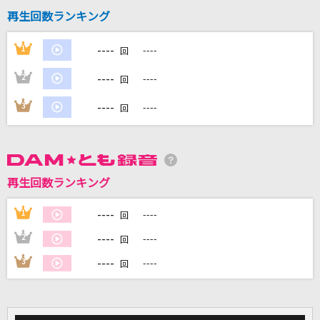
再生回数ランキング
DAMに会員登録・ログインして
----
1
----
回
カラオケをもっと楽しもう！
----
2
----
回
----
3
----
回
自宅でカラオケ歌い放題！
家族や友達と一緒に！練習にも！
再生回数ランキング
----
1
----
回
----
2
----
回
----
3
----
回