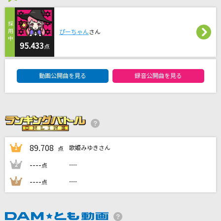
群青
YOASOBI
ぴーちゃん
さん
フライディ・チャイナタウン
95.433
点
泰葉
DAM★ともボーカルエントリーランキング
動画公開曲を見る
録音公開曲を見る
[生音]青と夏
Mrs. GREEN APPLE
時代
中島みゆき
89.708
歌姫みゆきさん
1
点
もっと見る
----
----
2
点
----
----
3
点
DAMの新曲・ランキングなど
カラオケ最新情報をチェック！