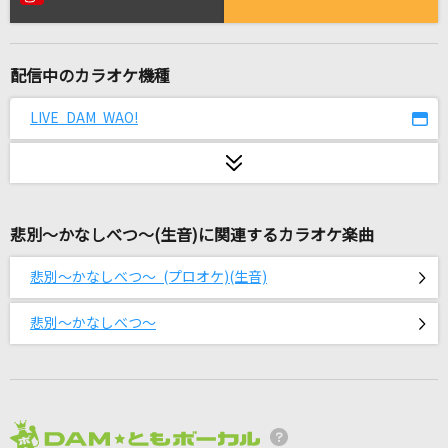
unravel
TK from 凛として時雨
配信中のカラオケ機種
愛慕
鳶一折紙(CV:富樫美鈴)
LIVE DAM WAO!
アスノヨゾラ哨戒班
Orangestar feat.IA
悲別～かなしべつ～(生音)に関連するカラオケ楽曲
爆裂愛してる
M!LK
悲別～かなしべつ～ (プロオケ)(生音)
革命道中
悲別～かなしべつ～
アイナ・ジ・エンド
ひとりぼっちのハブラシ
桜庭裕一郎
2026年8月度