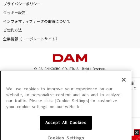
プライバシーポリシー
クッキー設定
インフォマティブデータの取得について
ご契約方法
企業情報（コーポレートサイト）
© DAIICHIKOSHO CO.,LTD. All Rights Reserved.
このサイトに掲載されている一切の文章・画像・写真・動画・音声等を、手段や形態
を問わず、著作権法の定める範囲を超えて無断で複製、転載、ファイル化などすること
We use cookies to improve your experience on our
を禁じます。
website, to personalize content and ads and to analyze
our traffic. Please click [Cookie Settings] to customize
楽曲及びコンテンツは、機種によりご利用いただけない場合があります。
your cookie settings on our website.
楽曲及びコンテンツの配信日、配信内容が変更になる場合があります。
楽曲によりMYリスト保存ができない場合があります。
Accept All Cookies
JASRAC許諾番号
6602250213Y31015 6602250112Y38026 6602250240Y31015
6602250241Y45122
Cookies Settings