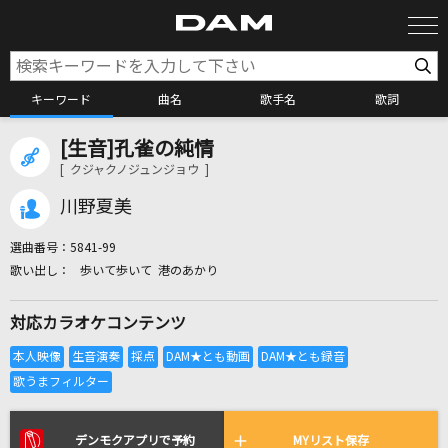
キーワード
曲名
歌手名
歌詞
[生音]孔雀の純情
カラオケ検索
[ クジャクノジュンジョウ ]
川野夏美
カラオケ店舗検索
選曲番号：
5841-99
歩いて歩いて 港のあかり
カラオケリクエスト
対応カラオケコンテンツ
全国りれき
リアルタイムで歌われている曲の一覧
デンモクアプリで予約
MYリスト保存