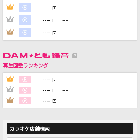
----
1
----
回
DAMに会員登録・ログインして
----
2
----
回
カラオケをもっと楽しもう！
----
3
----
回
自宅でカラオケ歌い放題！
家族や友達と一緒に！練習にも！
再生回数ランキング
----
1
----
回
----
2
----
回
----
3
----
回
カラオケ店舗検索