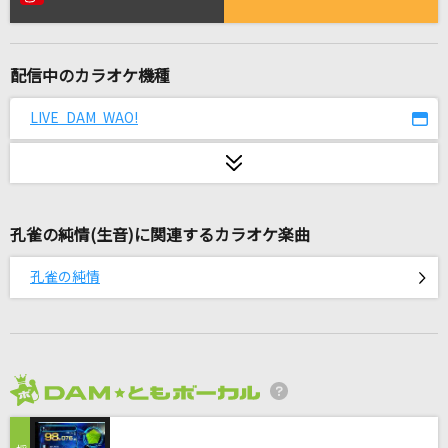
勇者(ビデオクリップバージョン)
YOASOBI
配信中のカラオケ機種
Mellow Addiction
MELLOW DEAR US
LIVE DAM WAO!
未来のミュージアム
Perfume
孔雀の純情(生音)に関連するカラオケ楽曲
残響散歌
Aimer(エメ)
孔雀の純情
[生音]あの唄はもう唄わないのですか
風
忘却の空
2026年8月度
SADS