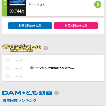
クライマックス
おかっち
さん
SUPER BEAVER
93.744
点
DAM★ともボーカルエントリーランキング
[良音]Period
動画公開曲を見る
録音公開曲を見る
CHEMISTRY
卵とじ
倉橋ヨエコ
黄金魂
----
----
1
点
湘南乃風
----
----
2
点
もっと見る
----
----
3
点
DAMの新曲・ランキングなど
カラオケ最新情報をチェック！
再生回数ランキング