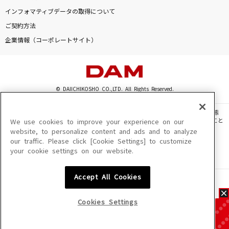
インフォマティブデータの取得について
ご契約方法
企業情報（コーポレートサイト）
© DAIICHIKOSHO CO.,LTD. All Rights Reserved.
このサイトに掲載されている一切の文章・画像・写真・動画・音声等を、手段や形態
を問わず、著作権法の定める範囲を超えて無断で複製、転載、ファイル化などすること
We use cookies to improve your experience on our
を禁じます。
website, to personalize content and ads and to analyze
our traffic. Please click [Cookie Settings] to customize
楽曲及びコンテンツは、機種によりご利用いただけない場合があります。
your cookie settings on our website.
楽曲及びコンテンツの配信日、配信内容が変更になる場合があります。
楽曲によりMYリスト保存ができない場合があります。
Accept All Cookies
JASRAC許諾番号
6602250213Y31015 6602250112Y38026 6602250240Y31015
6602250241Y45122
Cookies Settings
NexTone許諾番号
ID000002945 ID000002947 ID000002937 ID000002938