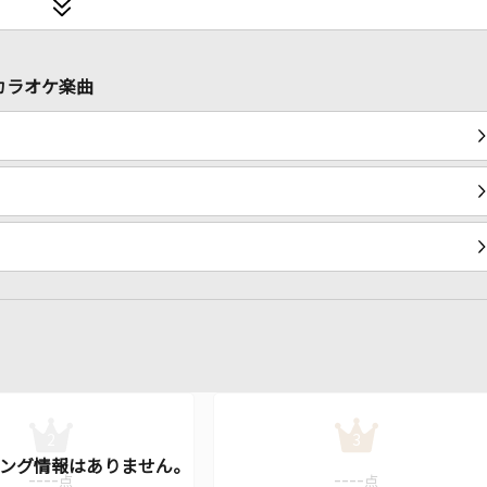
カラオケ楽曲
2
3
----
----
点
点