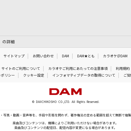
」」の詳細
サイトマップ
お問い合わせ
DAM
DAM★とも
カラオケ＠DAM
サイトのご利用について
カラオケご利用にあたっての注意事項
利用規約
ーポリシー
クッキー設定
インフォマティブデータの取得について
ご契
© DAIICHIKOSHO CO.,LTD. All Rights Reserved.
・写真・動画・音声等を、手段や形態を問わず、著作権法の定める範囲を超えて無断で複
楽曲及びコンテンツは、機種によりご利用いただけない場合があります。
楽曲及びコンテンツの配信日、配信内容が変更になる場合があります。