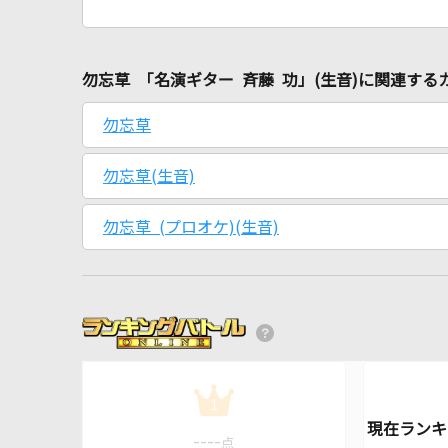
勿忘草 「名演ギター 斉藤 功」(生音)に関連する
勿忘草
勿忘草(生音)
勿忘草 (プロオケ)(生音)
1
----
点