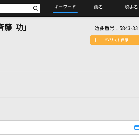
キーワード
曲名
歌手名
斉藤 功」
選曲番号：
5843-33
MYリスト保存