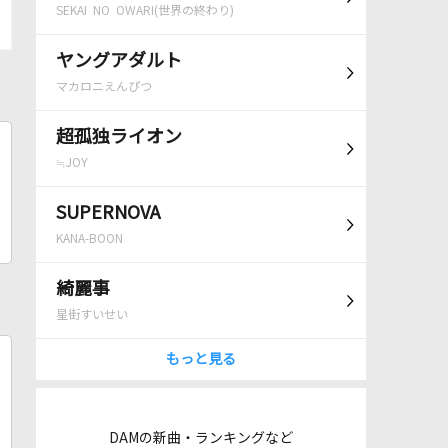
SEKAI NO OWARI(世界の終わり)
ヤングアダルト
マカロニえんぴつ
超孤独ライオン
≒JOY
SUPERNOVA
KANA-BOON
綺麗事
星街すいせい
もっと見る
DAMの新曲・ランキングなど