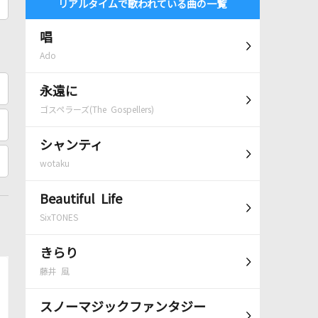
リアルタイムで歌われている曲の一覧
唱
Ado
永遠に
ゴスペラーズ(The Gospellers)
シャンティ
wotaku
Beautiful Life
SixTONES
きらり
藤井 風
スノーマジックファンタジー