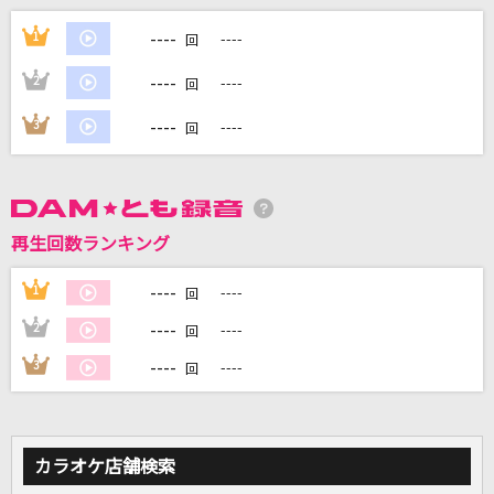
透明
----
1
----
回
Novelbright
----
2
----
回
すきっ！～超ver～
----
3
----
回
超ときめき宣伝部(ときめき宣伝部)
[プロオケ]カラカラ
結束バンド
再生回数ランキング
[生音]チェリー
----
1
----
回
スピッツ
----
2
----
回
もっと見る
----
3
----
回
DAMの新曲・ランキングなど
カラオケ最新情報をチェック！
カラオケ店舗検索