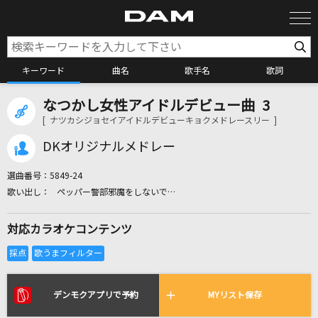
キーワード
曲名
歌手名
歌詞
なつかし女性アイドルデビュー曲 3
カラオケ検索
[ ナツカシジョセイアイドルデビューキョクメドレースリー ]
DKオリジナルメドレー
カラオケ店舗検索
選曲番号：
5849-24
ペッパー警部邪魔をしないで…
カラオケリクエスト
対応カラオケコンテンツ
全国りれき
リアルタイムで歌われている曲の一覧
デンモクアプリで予約
MYリスト保存