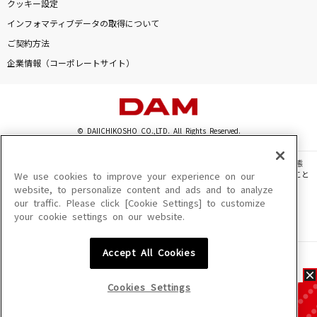
クッキー設定
インフォマティブデータの取得について
ご契約方法
企業情報（コーポレートサイト）
© DAIICHIKOSHO CO.,LTD. All Rights Reserved.
このサイトに掲載されている一切の文章・画像・写真・動画・音声等を、手段や形態
を問わず、著作権法の定める範囲を超えて無断で複製、転載、ファイル化などすること
We use cookies to improve your experience on our
を禁じます。
website, to personalize content and ads and to analyze
our traffic. Please click [Cookie Settings] to customize
楽曲及びコンテンツは、機種によりご利用いただけない場合があります。
your cookie settings on our website.
楽曲及びコンテンツの配信日、配信内容が変更になる場合があります。
楽曲によりMYリスト保存ができない場合があります。
Accept All Cookies
JASRAC許諾番号
6602250213Y31015 6602250112Y38026 6602250240Y31015
6602250241Y45122
Cookies Settings
NexTone許諾番号
ID000002945 ID000002947 ID000002937 ID000002938