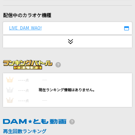
ギブス
BLUE ENCOUNT
配信中のカラオケ機種
[生音]足音 ～Be Strong
LIVE DAM WAO!
Mr.Children
[生音]黄色
back number
夜空に咲く花
MEGARYU
----
----
1
点
----
----
2
点
食虫植物
----
----
3
点
理芽
らしさ
SUPER BEAVER
再生回数ランキング