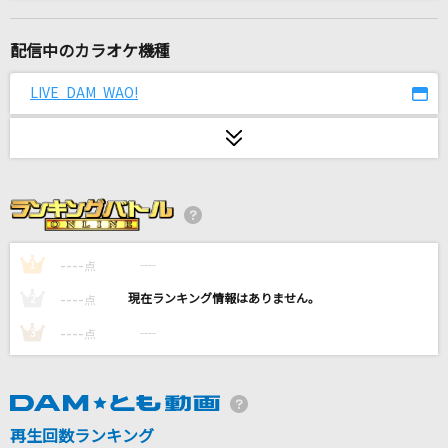
ミックスナッツ
Official髭男dism
配信中のカラオケ機種
[良音]硝子の少年
LIVE DAM WAO!
KinKi Kids
惑星ループ
ナユタン星人
月を見ていた(ビデオクリップバージョン)
米津玄師
----
----
1
点
----
----
2
点
Lemon
----
----
3
点
米津玄師
青春病
藤井 風
再生回数ランキング