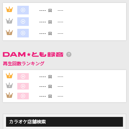
Catch You Catch Me
----
1
----
回
グミ
----
2
----
回
ファタール
----
3
----
回
GEMN
[生音]To Love You More [トゥ・ラヴ・ユー・
モア]
Celine Dion With Special Guests Kryzler & Kompany
再生回数ランキング
1994・POPS 女
----
1
----
回
DKオリジナルメドレー
----
2
----
回
----
3
----
もっと見る
回
DAMの新曲・ランキングなど
カラオケ最新情報をチェック！
カラオケ店舗検索