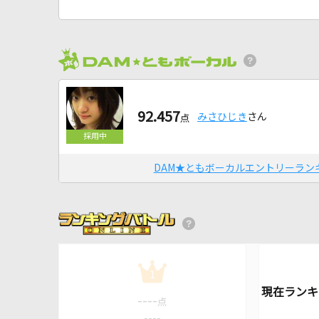
92.457
みさひじき
さん
点
DAM★ともボーカルエントリーラン
1
----
点
----