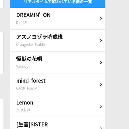
リアルタイムで歌われている曲の一覧
DREAMIN' ON
Da-iCE
アスノヨゾラ哨戒班
Orangestar feat.IA
怪獣の花唄
Vaundy
mind forest
GACKT(Gackt)
Lemon
米津玄師
[生音]SISTER