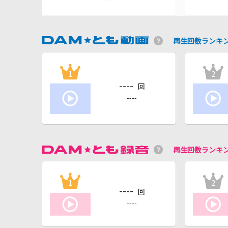
再生回数ランキ
1
2
----
回
----
再生回数ランキ
1
2
----
回
----