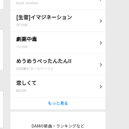
back number
[生音]イマジネーション
SPYAIR
劇薬中毒
＝LOVE
めうめうぺったんたん!!
日向美ビタースイーツ♪
恋しくて
BEGIN
もっと見る
DAMの新曲・ランキングなど