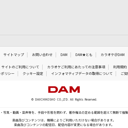
サイトマップ
お問い合わせ
DAM
DAM★とも
カラオケ＠DAM
サイトのご利用について
カラオケご利用にあたっての注意事項
利用規約
ーポリシー
クッキー設定
インフォマティブデータの取得について
ご契
© DAIICHIKOSHO CO.,LTD. All Rights Reserved.
・写真・動画・音声等を、手段や形態を問わず、著作権法の定める範囲を超えて無断で複
楽曲及びコンテンツは、機種によりご利用いただけない場合があります。
楽曲及びコンテンツの配信日、配信内容が変更になる場合があります。