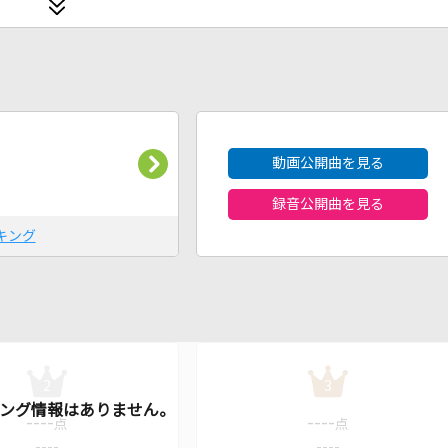
2026年8月度
動画公開曲を見る
録音公開曲を見る
キング
2
3
----
----
点
点
----
----