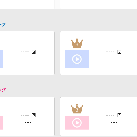
ング
3
----
----
回
回
----
----
ング
3
----
----
回
回
----
----