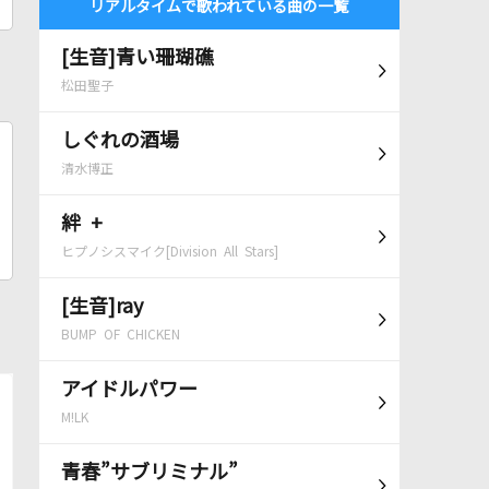
リアルタイムで歌われている曲の一覧
[生音]青い珊瑚礁
松田聖子
しぐれの酒場
清水博正
絆 +
ヒプノシスマイク[Division All Stars]
[生音]ray
BUMP OF CHICKEN
アイドルパワー
M!LK
青春”サブリミナル”