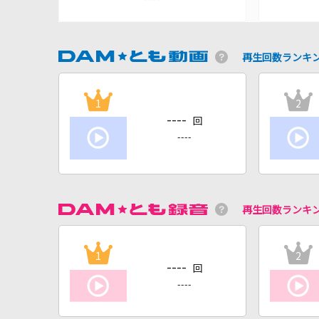
再生回数ランキ
1
2
----
回
----
再生回数ランキ
1
2
----
回
----