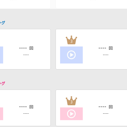
ング
3
----
----
回
回
----
----
ング
3
----
----
回
回
----
----