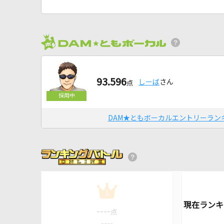
93.596
しーば
さん
点
DAM★ともボーカルエントリーラン
1
----
点
----