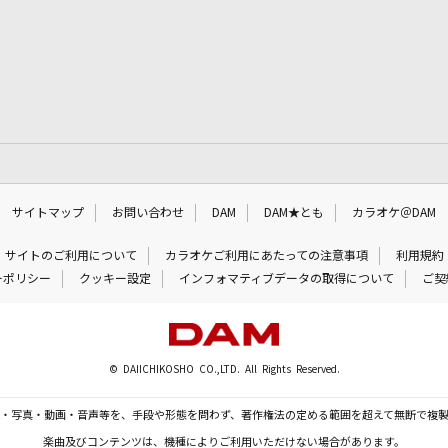
サイトマップ
お問い合わせ
DAM
DAM★とも
カラオケ＠DAM
サイトのご利用について
カラオケご利用にあたっての注意事項
利用規約
ーポリシー
クッキー設定
インフォマティブデータの取得について
ご契
© DAIICHIKOSHO CO.,LTD. All Rights Reserved.
・写真・動画・音声等を、手段や形態を問わず、著作権法の定める範囲を超えて無断で複
楽曲及びコンテンツは、機種によりご利用いただけない場合があります。