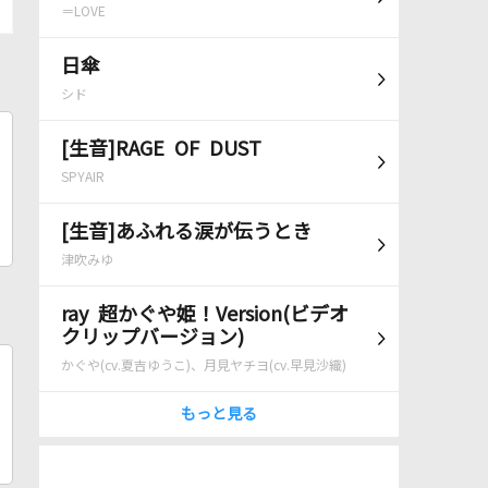
＝LOVE
日傘
シド
[生音]RAGE OF DUST
SPYAIR
[生音]あふれる涙が伝うとき
津吹みゆ
ray 超かぐや姫！Version(ビデオ
クリップバージョン)
かぐや(cv.夏吉ゆうこ)、月見ヤチヨ(cv.早見沙織)
もっと見る