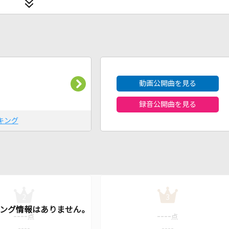
2026年8月度
動画公開曲を見る
録音公開曲を見る
キング
2
3
----
----
点
点
----
----