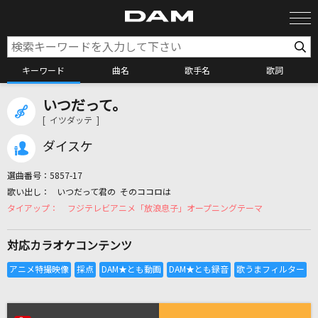
キーワード
曲名
歌手名
歌詞
いつだって。
カラオケ検索
[ イツダッテ ]
ダイスケ
カラオケ店舗検索
選曲番号：
5857-17
いつだって君の そのココロは
カラオケリクエスト
フジテレビアニメ「放浪息子」オープニングテーマ
対応カラオケコンテンツ
全国りれき
リアルタイムで歌われている曲の一覧