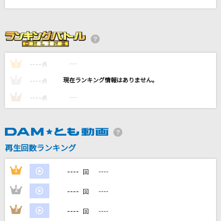
Habit
SEKAI NO OWARI(世界の終わり)
[生音]もう恋なんてしない
槇原敬之(Makihara)
----
----
1
点
----
----
2
点
[生音]花ふたたび
キム・ヨンジャ
----
----
3
点
懐かしい未来(ビデオクリップバージョン)
上白石萌音
再生回数ランキング
もっと見る
----
1
----
回
DAMの新曲・ランキングなど
----
2
----
回
カラオケ最新情報をチェック！
----
3
----
回