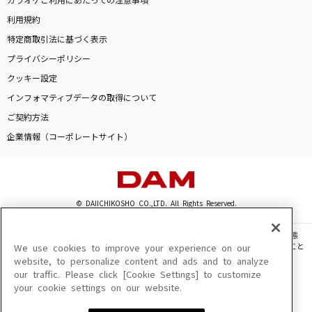
カラオケご利用にあたっての注意事項
利用規約
特定商取引法に基づく表示
プライバシーポリシー
クッキー設定
インフォマティブデータの取得について
ご契約方法
企業情報（コーポレートサイト）
© DAIICHIKOSHO CO.,LTD. All Rights Reserved.
このサイトに掲載されている一切の文章・画像・写真・動画・音声等を、手段や形態
を問わず、著作権法の定める範囲を超えて無断で複製、転載、ファイル化などすること
We use cookies to improve your experience on our
を禁じます。
website, to personalize content and ads and to analyze
our traffic. Please click [Cookie Settings] to customize
楽曲及びコンテンツは、機種によりご利用いただけない場合があります。
your cookie settings on our website.
楽曲及びコンテンツの配信日、配信内容が変更になる場合があります。
楽曲によりMYリスト保存ができない場合があります。