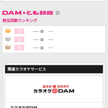
DAMに会員登録・ログインして
カラオケをもっと楽しもう！
再生回数ランキング
----
1
----
回
----
2
----
回
自宅でカラオケ歌い放題！
----
3
----
回
家族や友達と一緒に！練習にも！
関連カラオケサービス
カラオケ@DAM