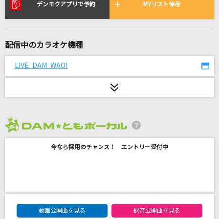
青のすみか
デンモクアプリで予約
MYリスト保存
キタニタツヤ
[生音]若者たち
配信中のカラオケ機種
森山直太朗(直太朗)
LIVE DAM WAO!
好きって言ってよ
Juice=Juice
[生音]いとしのエリー
サザンオールスターズ
2026年8月度
今なら採用のチャンス！ エントリー受付中
夜鷹
米津玄師
ケセラセラ
Mrs. GREEN APPLE
DAM★ともボーカルエントリーランキング
動画公開曲を見る
録音公開曲を見る