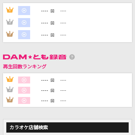
世界の中心で虹を叫んだサマー
----
1
----
回
虹のコンキスタドール
----
2
----
回
[生音]雨
----
3
----
回
森高千里
[生音]恋におちて-Fall in love-
小林明子
再生回数ランキング
Runner
----
1
----
回
爆風スランプ(BAKUFU-SLUMP)
----
2
----
回
もっと見る
----
3
----
回
DAMの新曲・ランキングなど
カラオケ最新情報をチェック！
カラオケ店舗検索