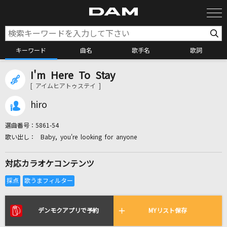
キーワード
曲名
歌手名
歌詞
I'm Here To Stay
カラオケ検索
[ アイムヒアトゥステイ ]
hiro
カラオケ店舗検索
選曲番号：
5861-54
Baby, you're looking for anyone
カラオケリクエスト
対応カラオケコンテンツ
全国りれき
リアルタイムで歌われている曲の一覧
デンモクアプリで予約
MYリスト保存