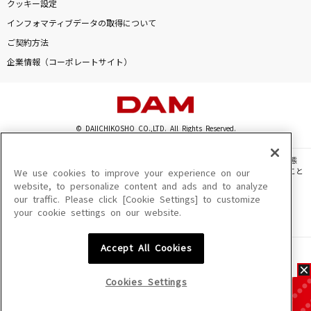
クッキー設定
インフォマティブデータの取得について
ご契約方法
企業情報（コーポレートサイト）
© DAIICHIKOSHO CO.,LTD. All Rights Reserved.
このサイトに掲載されている一切の文章・画像・写真・動画・音声等を、手段や形態
を問わず、著作権法の定める範囲を超えて無断で複製、転載、ファイル化などすること
We use cookies to improve your experience on our
を禁じます。
website, to personalize content and ads and to analyze
our traffic. Please click [Cookie Settings] to customize
楽曲及びコンテンツは、機種によりご利用いただけない場合があります。
your cookie settings on our website.
楽曲及びコンテンツの配信日、配信内容が変更になる場合があります。
楽曲によりMYリスト保存ができない場合があります。
Accept All Cookies
JASRAC許諾番号
6602250213Y31015 6602250112Y38026 6602250240Y31015
6602250241Y45122
Cookies Settings
NexTone許諾番号
ID000002945 ID000002947 ID000002937 ID000002938