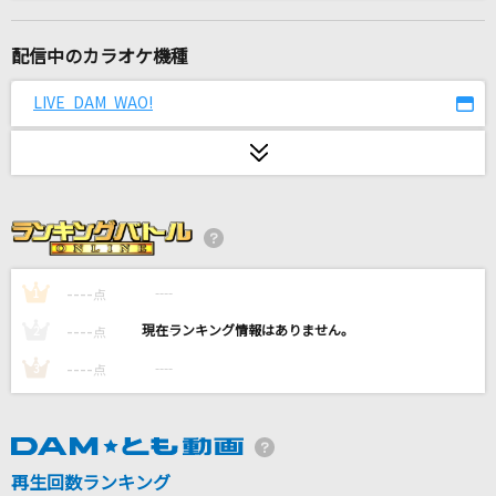
knit
Homecomings
配信中のカラオケ機種
Little Busters!～TV animation ver.～
LIVE DAM WAO!
Rita
2020
米津玄師メドレー
[生音]さよならエレジー
菅田将暉
----
----
1
点
----
----
2
点
酔いどれ知らず
----
----
3
点
Kanaria
[生音]アイノカタチ feat.HIDE(GReeeeN)
Misia
再生回数ランキング