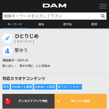
キーワード
曲名
歌手名
歌詞
ひとりじめ
カラオケ検索
[ ヒトリジメ ]
聖ゆう
カラオケ店舗検索
選曲番号：
5869-42
夜半の雨に ふと目覚め
カラオケリクエスト
対応カラオケコンテンツ
全国りれき
リアルタイムで歌われている曲の一覧
デンモクアプリで予約
MYリスト保存