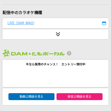
桜ノ雨-standard edit-
absorb
配信中のカラオケ機種
[生音]恋
LIVE DAM WAO!
back number
[生音]ボクノート
スキマスイッチ
2026年8月度
[生音]北ウイング
今なら採用のチャンス！ エントリー受付中
中森明菜
[生音]恋ごころ(Da-iCE PHASE 5 FINAL in 日
本武道館)
Da-iCE
DAM★ともボーカルエントリーランキング
動画公開曲を見る
録音公開曲を見る
[生音]千の夜をこえて
Aqua Timez