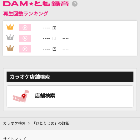
再生回数ランキング
DAMに会員登録・ログインして
----
1
----
回
カラオケをもっと楽しもう！
----
2
----
回
----
3
----
回
自宅でカラオケ歌い放題！
家族や友達と一緒に！練習にも！
カラオケ店舗検索
店舗検索
カラオケ検索
「ひとりじめ」の詳細
サイトマップ