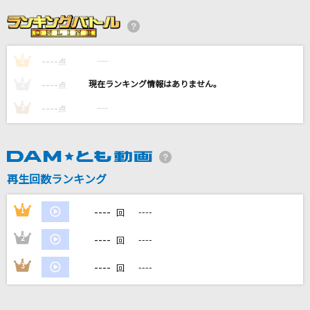
[生音]フレア
Superfly
----
----
1
点
[生音]春の歌
----
----
2
点
スピッツ
----
----
3
点
Shine
家入レオ
再生回数ランキング
愛をとりもどせ!!
クリスタルキング
----
1
----
回
もっと見る
----
2
----
回
----
3
----
回
DAMの新曲・ランキングなど
カラオケ最新情報をチェック！