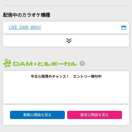
[生音]いつか
ゆず
配信中のカラオケ機種
奏(かなで)
LIVE DAM WAO!
スキマスイッチ
[生音]愛の終着駅
八代亜紀
2026年8月度
[生音]恋の終わりの名古屋にひとり
今なら採用のチャンス！ エントリー受付中
水森かおり
冒険彗星
榎本くるみ
DAM★ともボーカルエントリーランキング
[生音]又三郎
動画公開曲を見る
録音公開曲を見る
ヨルシカ