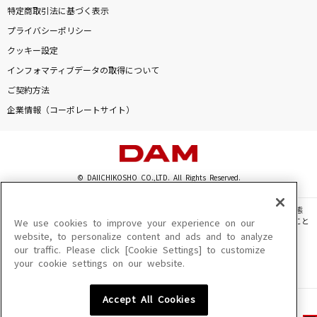
特定商取引法に基づく表示
プライバシーポリシー
クッキー設定
インフォマティブデータの取得について
ご契約方法
企業情報（コーポレートサイト）
© DAIICHIKOSHO CO.,LTD. All Rights Reserved.
このサイトに掲載されている一切の文章・画像・写真・動画・音声等を、手段や形態
を問わず、著作権法の定める範囲を超えて無断で複製、転載、ファイル化などすること
We use cookies to improve your experience on our
を禁じます。
website, to personalize content and ads and to analyze
our traffic. Please click [Cookie Settings] to customize
楽曲及びコンテンツは、機種によりご利用いただけない場合があります。
your cookie settings on our website.
楽曲及びコンテンツの配信日、配信内容が変更になる場合があります。
楽曲によりMYリスト保存ができない場合があります。
Accept All Cookies
JASRAC許諾番号
6602250213Y31015 6602250112Y38026 6602250240Y31015