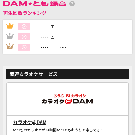
再生回数ランキング
DAMに会員登録・ログインして
カラオケをもっと楽しもう！
----
1
----
回
----
2
----
回
----
3
----
回
自宅でカラオケ歌い放題！
家族や友達と一緒に！練習にも！
関連カラオケサービス
カラオケ@DAM
いつものカラオケが24時間いつでもおうちで楽しめる！