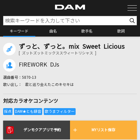
キーワード
曲名
歌手名
歌詞
ずっと、ずっと。mix Sweet Licious
カラオケ検索
[ ズットズットミックススウィートリシャス ]
FIREWORK DJs
カラオケ店舗検索
選曲番号：
5870-13
君と巡り会えたこのキセキは
カラオケリクエスト
対応カラオケコンテンツ
全国りれき
リアルタイムで歌われている曲の一覧
デンモクアプリで予約
MYリスト保存