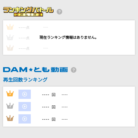
Bonnie Butterfly
KinKi Kids
----
----
1
セレナーデ
点
なとり
----
----
2
点
----
----
3
点
キセキ
GReeeeN
ファタール
再生回数ランキング
GEMN
----
1
----
回
もっと見る
----
2
----
回
DAMの新曲・ランキングなど
----
3
----
回
カラオケ最新情報をチェック！