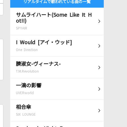
リアルタイムで歌われている曲の一覧
サムライハート(Some Like It H
ot!!)
SPYAIR
I Would [アイ・ウッド]
One Direction
臍淑女-ヴィーナス-
T.M.Revolution
一滴の影響
UVERworld
相合傘
SIX LOUNGE