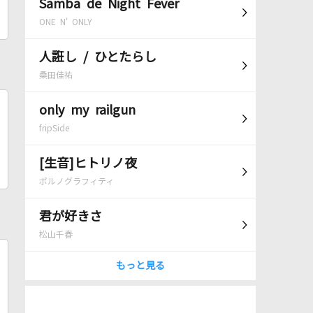
Samba de Night Fever
ONE N' ONLY
人誑し / ひとたらし
桑田佳祐
only my railgun
fripSide
[生音]ヒトリノ夜
ポルノグラフィティ
君が好きさ
松山千春
もっと見る