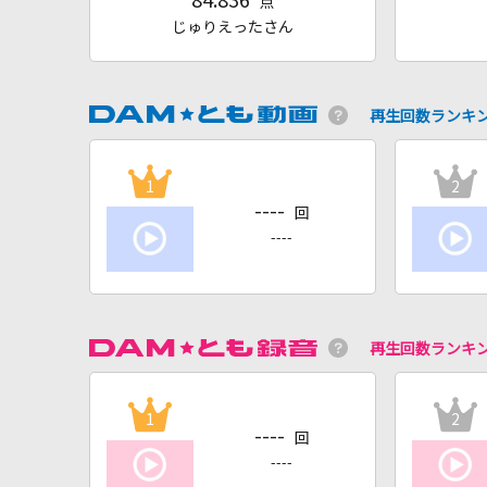
84.836
点
じゅりえったさん
再生回数ランキ
1
2
----
回
----
再生回数ランキ
1
2
----
回
----