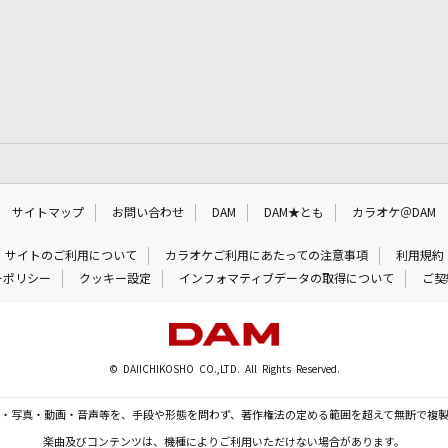
サイトマップ
お問い合わせ
DAM
DAM★とも
カラオケ＠DAM
サイトのご利用について
カラオケご利用にあたっての注意事項
利用規約
ーポリシー
クッキー設定
インフォマティブデータの取得について
ご契
© DAIICHIKOSHO CO.,LTD. All Rights Reserved.
・写真・動画・音声等を、手段や形態を問わず、著作権法の定める範囲を超えて無断で複
楽曲及びコンテンツは、機種によりご利用いただけない場合があります。