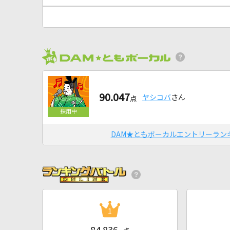
90.047
ヤシコバ
さん
点
DAM★ともボーカルエントリーラン
1