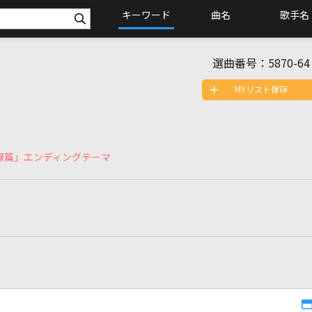
キーワード
曲名
歌手名
選曲番号：
5870-64
MYリスト保存
録篇」エンディングテーマ