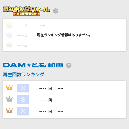
一二三
Penthouse
----
----
1
点
天国
----
----
2
点
Mrs. GREEN APPLE
----
----
3
点
In the Morning
Mrs. GREEN APPLE
再生回数ランキング
[名演]シングルベッド 「名演ピアノ 美野 春
樹」
----
1
----
回
シャ乱Q
----
2
----
回
もっと見る
----
3
----
回
DAMの新曲・ランキングなど
カラオケ最新情報をチェック！