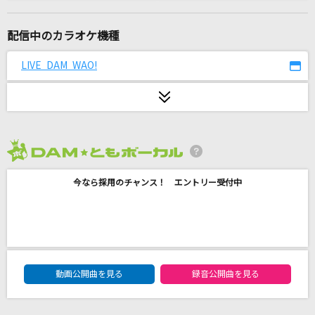
ヒトリゴト
ClariS
配信中のカラオケ機種
INTERNET OVERDOSE
LIVE DAM WAO!
KOTOKO
[生音]雨
森高千里
2026年8月度
[生音]僕は君の事が好きだけど君は僕を別に好き
じゃないみたい
今なら採用のチャンス！ エントリー受付中
back number
カタオモイ
Aimer(エメ)
DAM★ともボーカルエントリーランキング
動画公開曲を見る
録音公開曲を見る
ウエディング
音田雅則