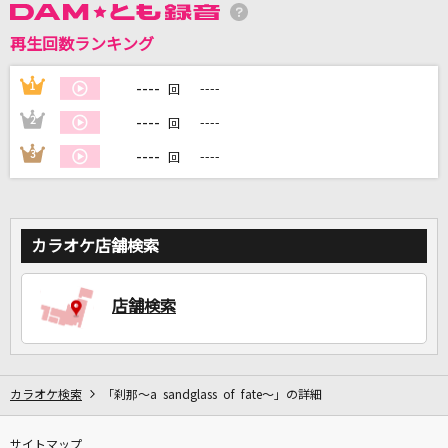
再生回数ランキング
----
1
----
回
DAMに会員登録・ログインして
カラオケをもっと楽しもう！
----
2
----
回
----
3
----
回
自宅でカラオケ歌い放題！
家族や友達と一緒に！練習にも！
カラオケ店舗検索
店舗検索
カラオケ検索
「刹那～a sandglass of fate～」の詳細
サイトマップ