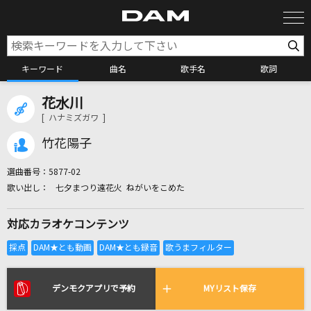
キーワード
曲名
歌手名
歌詞
花水川
カラオケ検索
[ ハナミズガワ ]
竹花陽子
カラオケ店舗検索
選曲番号：
5877-02
七夕まつり遠花火 ねがいをこめた
カラオケリクエスト
対応カラオケコンテンツ
全国りれき
リアルタイムで歌われている曲の一覧
デンモクアプリで予約
MYリスト保存