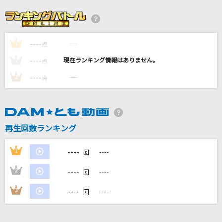
明日へ(Live Ver.)
Misia
----
----
1
アイドルライフスターターパック
点
iLiFE!
----
----
2
点
----
----
3
点
シャルル
バルーン
[生音]サウダージ
再生回数ランキング
ポルノグラフィティ
----
1
----
回
もっと見る
----
2
----
回
DAMの新曲・ランキングなど
----
3
----
回
カラオケ最新情報をチェック！