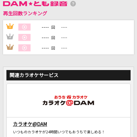
再生回数ランキング
DAMに会員登録・ログインして
カラオケをもっと楽しもう！
----
1
----
回
----
2
----
回
----
3
----
回
自宅でカラオケ歌い放題！
家族や友達と一緒に！練習にも！
関連カラオケサービス
カラオケ@DAM
いつものカラオケが24時間いつでもおうちで楽しめる！