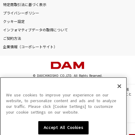
特定商取引法に基づく表示
プライバシーポリシー
クッキー設定
インフォマティブデータの取得について
ご契約方法
企業情報（コーポレートサイト）
© DAIICHIKOSHO CO.,LTD. All Rights Reserved.
このサイトに掲載されている一切の文章・画像・写真・動画・音声等を、手段や形態
を問わず、著作権法の定める範囲を超えて無断で複製、転載、ファイル化などすること
We use cookies to improve your experience on our
を禁じます。
website, to personalize content and ads and to analyze
our traffic. Please click [Cookie Settings] to customize
楽曲及びコンテンツは、機種によりご利用いただけない場合があります。
your cookie settings on our website.
楽曲及びコンテンツの配信日、配信内容が変更になる場合があります。
楽曲によりMYリスト保存ができない場合があります。
Accept All Cookies
JASRAC許諾番号
6602250213Y31015 6602250112Y38026 6602250240Y31015