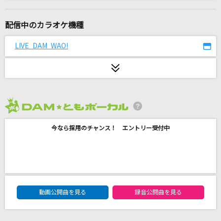
I LOVE YOU
クリス・ハート
配信中のカラオケ機種
夏の日の1993
LIVE DAM WAO!
class
プラネタリウム
大塚 愛
2026年8月度
[生音]小さな革命
今なら採用のチャンス！ エントリー受付中
SUPER BEAVER
[生音]世界に一つだけの花
SMAP
DAM★ともボーカルエントリーランキング
[生音]マリーゴールド
動画公開曲を見る
録音公開曲を見る
あいみょん