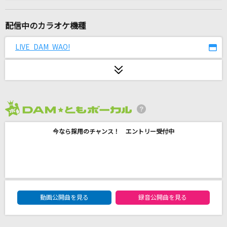
打上花火
DAOKO×米津玄師
配信中のカラオケ機種
[生音]イマジネーション
LIVE DAM WAO!
SPYAIR
それが大事
大事MANブラザーズバンド
2026年8月度
[生音]ブルーアンバー
今なら採用のチャンス！ エントリー受付中
back number
エルダーフラワー
Official髭男dism
DAM★ともボーカルエントリーランキング
君が眩しいから僕は星が見えない
動画公開曲を見る
録音公開曲を見る
SIX LOUNGE