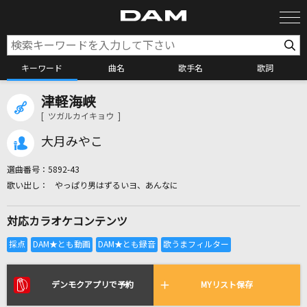
キーワード
曲名
歌手名
歌詞
津軽海峡
カラオケ検索
[ ツガルカイキョウ ]
大月みやこ
カラオケ店舗検索
選曲番号：
5892-43
やっぱり男はずるいヨ、あんなに
カラオケリクエスト
対応カラオケコンテンツ
全国りれき
リアルタイムで歌われている曲の一覧
デンモクアプリで予約
MYリスト保存