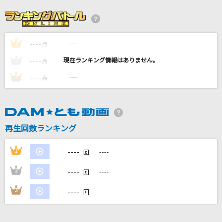
劇薬中毒
＝LOVE
----
----
1
約束の蒼
点
れをる
----
----
2
点
----
----
3
点
I Surrender [アイ・サレンダー]
Rainbow
Best Friend
再生回数ランキング
Kiroro
----
1
----
回
もっと見る
----
2
----
回
DAMの新曲・ランキングなど
----
3
----
回
カラオケ最新情報をチェック！