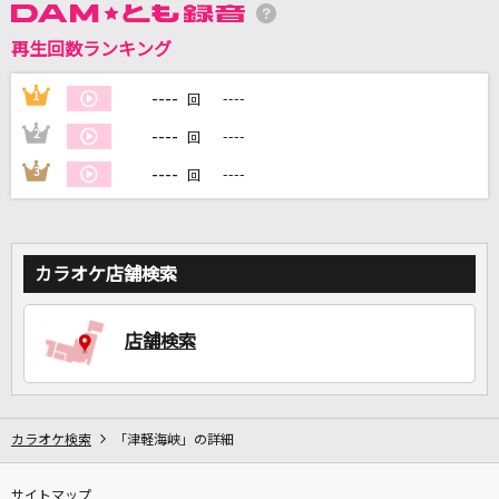
再生回数ランキング
DAMに会員登録・ログインして
カラオケをもっと楽しもう！
----
1
----
回
----
2
----
回
----
3
----
回
自宅でカラオケ歌い放題！
家族や友達と一緒に！練習にも！
カラオケ店舗検索
店舗検索
カラオケ検索
「津軽海峡」の詳細
サイトマップ