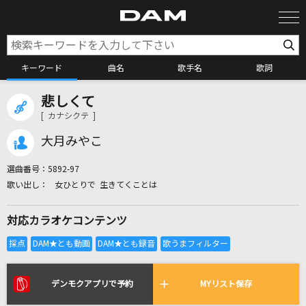
キーワード
曲名
歌手名
歌詞
悲しくて
カラオケ検索
[ カナシクテ ]
大月みやこ
カラオケ店舗検索
選曲番号：
5892-97
女ひとりで 生きてくことは
カラオケリクエスト
対応カラオケコンテンツ
全国りれき
リアルタイムで歌われている曲の一覧
デンモクアプリで予約
MYリスト保存