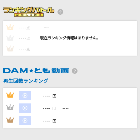
[生音]チャンピオン
ALICE(アリス)
----
----
1
星獣戦隊ギンガマン
点
希砂未竜
----
----
2
点
----
----
3
点
[生音]すき
DREAMS COME TRUE
[生音]夢をかなえてドラえもん(ドラえもんアニ
再生回数ランキング
メバージョン)
mao
----
1
----
回
もっと見る
----
2
----
回
----
3
----
回
DAMの新曲・ランキングなど
カラオケ最新情報をチェック！