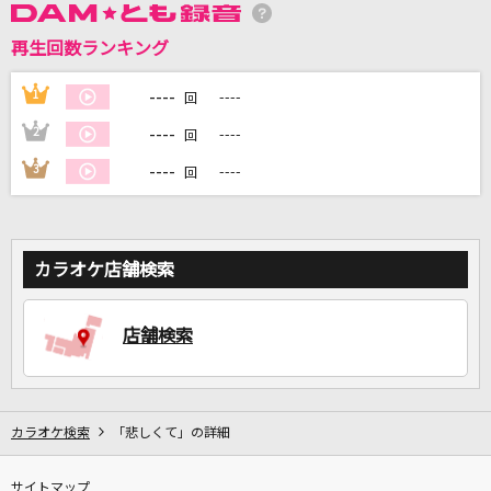
再生回数ランキング
DAMに会員登録・ログインして
----
1
----
回
カラオケをもっと楽しもう！
----
2
----
回
----
3
----
回
自宅でカラオケ歌い放題！
家族や友達と一緒に！練習にも！
カラオケ店舗検索
店舗検索
カラオケ検索
「悲しくて」の詳細
サイトマップ