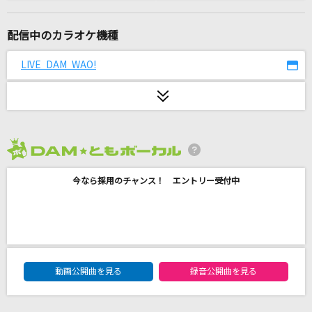
[生音]ブルーアンバー
back number
配信中のカラオケ機種
ダウンタイム
LIVE DAM WAO!
すりぃ
足りないハートビート
みなみまい from i.o.sound
2026年8月度
六本木心中
今なら採用のチャンス！ エントリー受付中
アン・ルイス
火種
キタニタツヤ
DAM★ともボーカルエントリーランキング
bloodYhell.
動画公開曲を見る
録音公開曲を見る
CVLTE