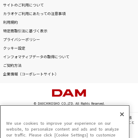
サイトのご利用について
カラオケご利用にあたっての注意事項
利用規約
特定商取引法に基づく表示
プライバシーポリシー
クッキー設定
インフォマティブデータの取得について
ご契約方法
企業情報（コーポレートサイト）
© DAIICHIKOSHO CO.,LTD. All Rights Reserved.
このサイトに掲載されている一切の文章・画像・写真・動画・音声等を、手段や形態
を問わず、著作権法の定める範囲を超えて無断で複製、転載、ファイル化などすること
We use cookies to improve your experience on our
を禁じます。
website, to personalize content and ads and to analyze
our traffic. Please click [Cookie Settings] to customize
楽曲及びコンテンツは、機種によりご利用いただけない場合があります。