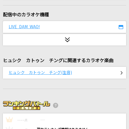
青い珊瑚礁
松田聖子
配信中のカラオケ機種
やさしさで溢れるように
LIVE DAM WAO!
JUJU
エリカ
あめのむらくもP
ヒュシク カトゥン チングに関連するカラオケ楽曲
[生音]again
ヒュシク カトゥン チング(生音)
YUI
Sanitizer
Official髭男dism
[良音]ちっぽけな勇気
----
FUNKY MONKEY BABYS
----
1
点