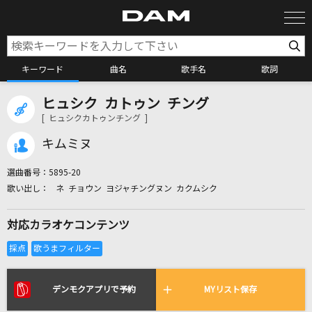
キーワード
曲名
歌手名
歌詞
ヒュシク カトゥン チング
カラオケ検索
[ ヒュシクカトゥンチング ]
キムミヌ
カラオケ店舗検索
選曲番号：
5895-20
ネ チョウン ヨジャチングヌン カクムシク
カラオケリクエスト
対応カラオケコンテンツ
全国りれき
リアルタイムで歌われている曲の一覧
デンモクアプリで予約
MYリスト保存