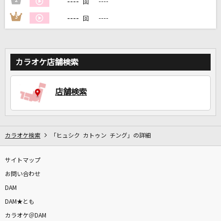
----
2
----
回
----
3
----
回
DAMに会員登録・ログインして
カラオケをもっと楽しもう！
カラオケ店舗検索
店舗検索
自宅でカラオケ歌い放題！
家族や友達と一緒に！練習にも！
カラオケ検索
「ヒュシク カトゥン チング」の詳細
サイトマップ
お問い合わせ
DAM
DAM★とも
カラオケ＠DAM