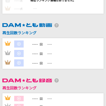
----
----
2
点
WOW WAR TONIGHT～時には起こせよムーヴ
----
メント～
----
3
点
H Jungle With t
[生音]ピースサイン
再生回数ランキング
米津玄師
----
1
----
[生音]夜明けの流星群
回
SCANDAL
----
2
----
回
マザーランド
----
3
----
回
Ado
もっと見る
再生回数ランキング
DAMの新曲・ランキングなど
カラオケ最新情報をチェック！
----
1
----
回