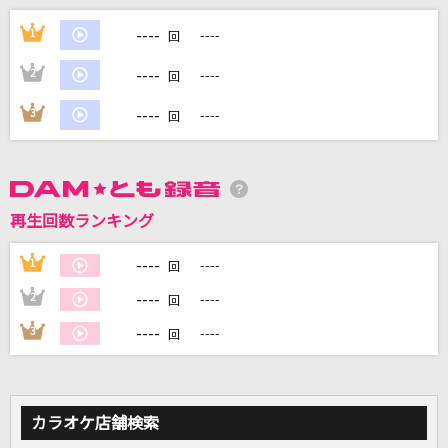
愛唄
----
1
----
回
GReeeeN
----
2
----
回
[生音]To Love You More [トゥ・ラヴ・ユー・
モア]
----
3
----
回
Celine Dion With Special Guests Kryzler & Kompany
好きすぎて滅！
M!LK
再生回数ランキング
[生音]あなたに
----
1
----
回
MONGOL800
----
2
----
回
----
3
----
もっと見る
回
DAMの新曲・ランキングなど
カラオケ最新情報をチェック！
カラオケ店舗検索