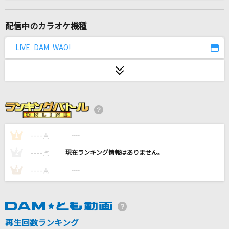
オトナブルー
新しい学校のリーダーズ
配信中のカラオケ機種
オトノケ
LIVE DAM WAO!
Creepy Nuts
lulu.
Mrs. GREEN APPLE
[生音]Tomorrow never knows
Mr.Children
----
----
1
点
----
----
2
点
truth
----
----
3
点
嵐(アラシ)
ハナミズキ
一青 窈
再生回数ランキング