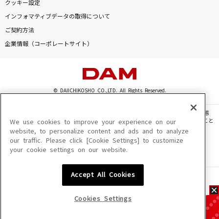
クッキー設定
インフォマティブデータの取得について
ご契約方法
企業情報（コーポレートサイト）
© DAIICHIKOSHO CO.,LTD. All Rights Reserved.
このサイトに掲載されている一切の文章・画像・写真・動画・音声等を、手段や形態
を問わず、著作権法の定める範囲を超えて無断で複製、転載、ファイル化などすること
We use cookies to improve your experience on our
を禁じます。
website, to personalize content and ads and to analyze
our traffic. Please click [Cookie Settings] to customize
楽曲及びコンテンツは、機種によりご利用いただけない場合があります。
your cookie settings on our website.
楽曲及びコンテンツの配信日、配信内容が変更になる場合があります。
楽曲によりMYリスト保存ができない場合があります。
Accept All Cookies
JASRAC許諾番号
6602250213Y31015 6602250112Y38026 6602250240Y31015
6602250241Y45122
Cookies Settings
NexTone許諾番号
ID000002945 ID000002947 ID000002937 ID000002938