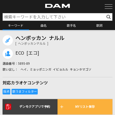
キーワード
曲名
歌手名
歌詞
ヘンボッカン ナルル
カラオケ検索
[ ヘンボッカンナルル ]
ECO [エコ]
カラオケ店舗検索
選曲番号：
5895-89
ヘイ、ミョッポニンガ イビョルル キョンホマゴソ
カラオケリクエスト
対応カラオケコンテンツ
全国りれき
リアルタイムで歌われている曲の一覧
デンモクアプリで予約
MYリスト保存