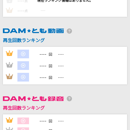
----
----
2
点
LOVE涙色
----
----
3
点
松浦亜弥
初恋の亡霊
Juice=Juice
再生回数ランキング
ドラえもんのうた(ドラえもんアニメバージョン)
----
1
----
回
山野さと子、(台詞)大山のぶ代
----
2
----
回
花に嵐
----
3
----
回
米津玄師
もっと見る
再生回数ランキング
DAMの新曲・ランキングなど
カラオケ最新情報をチェック！
----
1
----
回