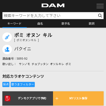
キーワード
曲名
歌手名
歌詞
ポミ オヌン キル
カラオケ検索
[ ポミオヌンキル ]
パクイニ
カラオケ店舗検索
選曲番号：
5895-92
サンノモ チョブッタン オソルキレ ポミ
カラオケリクエスト
対応カラオケコンテンツ
全国りれき
リアルタイムで歌われている曲の一覧
デンモクアプリで予約
MYリスト保存