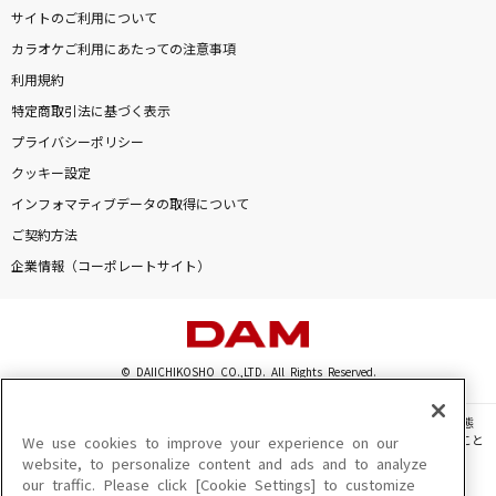
サイトのご利用について
カラオケご利用にあたっての注意事項
利用規約
特定商取引法に基づく表示
プライバシーポリシー
クッキー設定
インフォマティブデータの取得について
ご契約方法
企業情報（コーポレートサイト）
© DAIICHIKOSHO CO.,LTD. All Rights Reserved.
このサイトに掲載されている一切の文章・画像・写真・動画・音声等を、手段や形態
を問わず、著作権法の定める範囲を超えて無断で複製、転載、ファイル化などすること
We use cookies to improve your experience on our
を禁じます。
website, to personalize content and ads and to analyze
our traffic. Please click [Cookie Settings] to customize
楽曲及びコンテンツは、機種によりご利用いただけない場合があります。