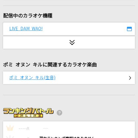
リリリリ★バーニングナイト
samfree feat.Lily
配信中のカラオケ機種
とくべチュ、して
LIVE DAM WAO!
＝LOVE
雪の華
中島美嘉
ポミ オヌン キルに関連するカラオケ楽曲
TERMINATED
ポミ オヌン キル(生音)
茅原実里
ゆりゆららららゆるゆり大事件
七森中☆ごらく部
女の愛想は武器じゃない
----
OCHA NORMA
----
1
点