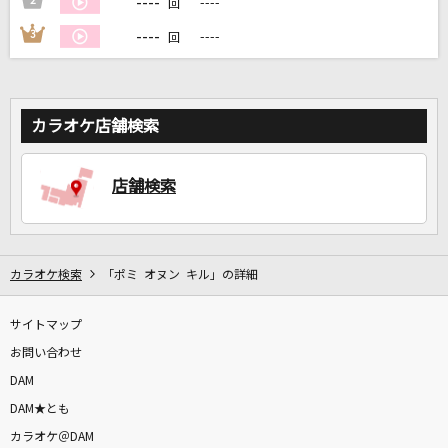
----
2
----
回
----
3
----
回
DAMに会員登録・ログインして
カラオケをもっと楽しもう！
カラオケ店舗検索
自宅でカラオケ歌い放題！
店舗検索
家族や友達と一緒に！練習にも！
カラオケ検索
「ポミ オヌン キル」の詳細
サイトマップ
お問い合わせ
DAM
DAM★とも
カラオケ＠DAM