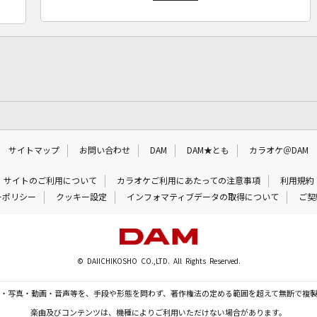
サイトマップ
お問い合わせ
DAM
DAM★とも
カラオケ＠DAM
サイトのご利用について
カラオケご利用にあたっての注意事項
利用規約
ーポリシー
クッキー設定
インフォマティブデータの取得について
ご契
© DAIICHIKOSHO CO.,LTD. All Rights Reserved.
・写真・動画・音声等を、手段や形態を問わず、著作権法の定める範囲を超えて無断で複
楽曲及びコンテンツは、機種によりご利用いただけない場合があります。