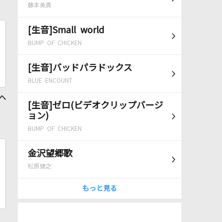
藤本美貴
[生音]Small world
BUMP OF CHICKEN
[生音]バッドパラドックス
BLUE ENCOUNT
 へ
[生音]ゼロ(ビデオクリップバージ
ョン)
BUMP OF CHICKEN
金沢望郷歌
松原健之
もっと見る