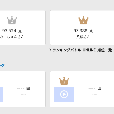
2
3
93.524
93.388
点
点
みーちゃんさん
八旗さん
ランキングバトル ONLINE 順位一覧
ング
3
----
----
回
回
----
----