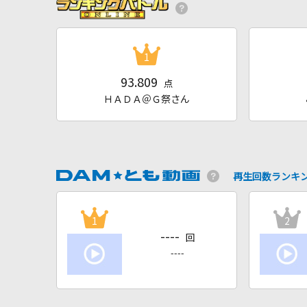
1
93.809
点
ＨＡＤＡ＠Ｇ祭さん
再生回数ランキ
1
2
----
回
----