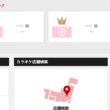
ング
3
----
----
回
回
----
----
カラオケ店舗検索
店舗検索