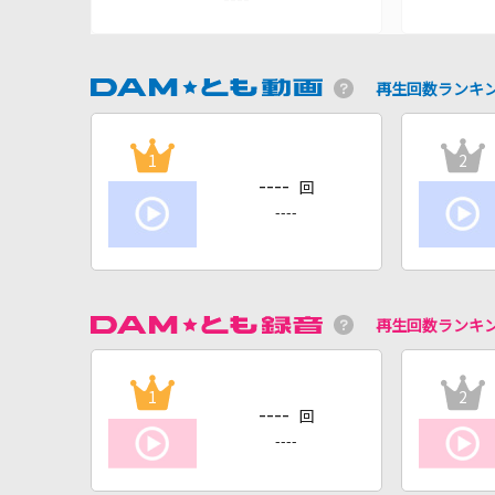
再生回数ランキ
1
2
----
回
----
再生回数ランキ
1
2
----
回
----