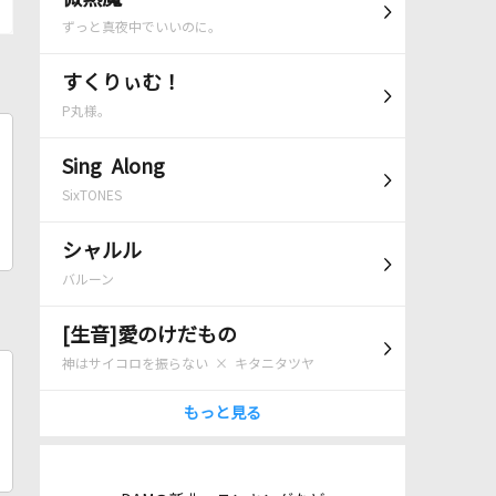
ずっと真夜中でいいのに。
すくりぃむ！
P丸様。
Sing Along
SixTONES
シャルル
バルーン
[生音]愛のけだもの
神はサイコロを振らない × キタニタツヤ
もっと見る