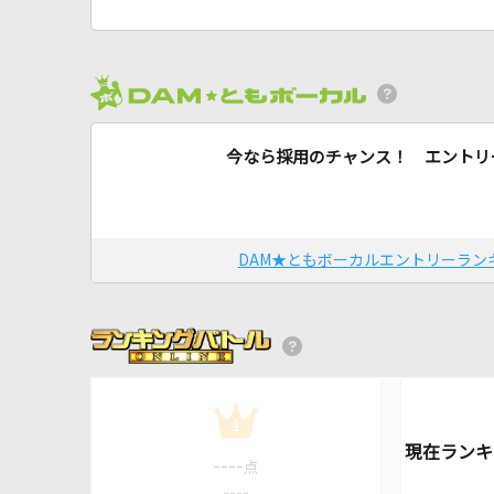
今なら採用のチャンス！ エントリ
DAM★ともボーカルエントリーラン
1
----
点
----