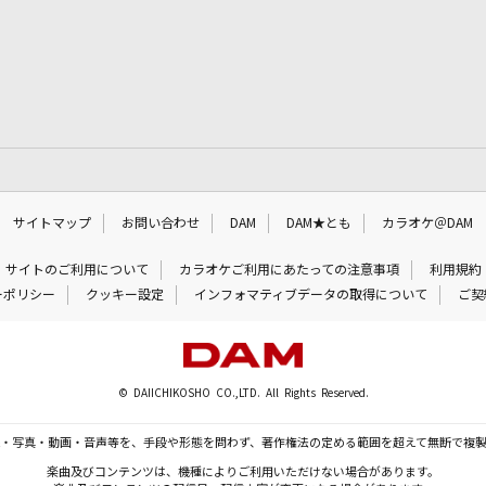
サイトマップ
お問い合わせ
DAM
DAM★とも
カラオケ＠DAM
サイトのご利用について
カラオケご利用にあたっての注意事項
利用規約
ーポリシー
クッキー設定
インフォマティブデータの取得について
ご契
© DAIICHIKOSHO CO.,LTD. All Rights Reserved.
・写真・動画・音声等を、手段や形態を問わず、著作権法の定める範囲を超えて無断で複
楽曲及びコンテンツは、機種によりご利用いただけない場合があります。