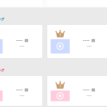
ング
3
----
----
回
回
----
----
ング
3
----
----
回
回
----
----