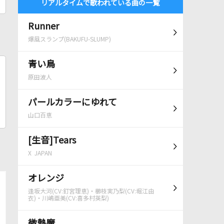
リアルタイムで歌われている曲の一覧
Runner
爆風スランプ(BAKUFU-SLUMP)
青い鳥
原田波人
パールカラーにゆれて
山口百恵
[生音]Tears
X JAPAN
オレンジ
逢坂大河(CV:釘宮理恵)・櫛枝実乃梨(CV:堀江由
衣)・川嶋亜美(CV:喜多村英梨)
微熱魔