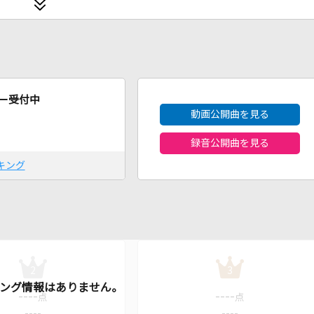
2026年8月度
ー受付中
動画公開曲を見る
録音公開曲を見る
キング
2
3
----
----
点
点
----
----