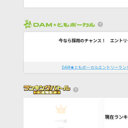
今なら採用のチャンス！ エントリ
DAM★ともボーカルエントリーラン
1
----
点
----