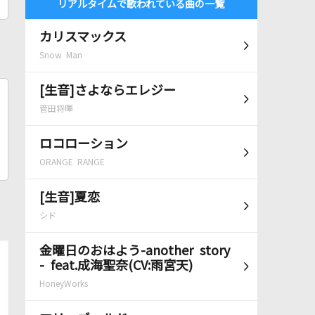
リアルタイムで歌われている曲の一覧
カリスマックス
Snow Man
[生音]さよならエレジー
菅田将暉
ロコローション
ORANGE RANGE
[生音]夏恋
シド
金曜日のおはよう-another story
- feat.成海聖奈(CV:雨宮天)
HoneyWorks