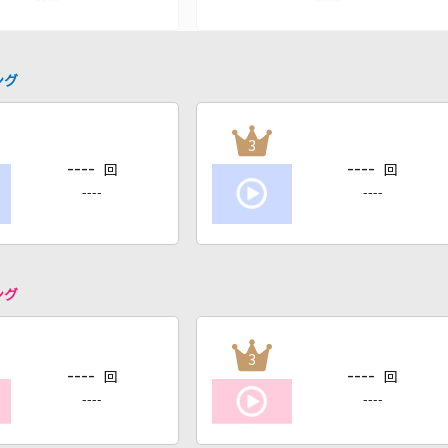
ング
3
----
----
回
回
----
----
ング
3
----
----
回
回
----
----