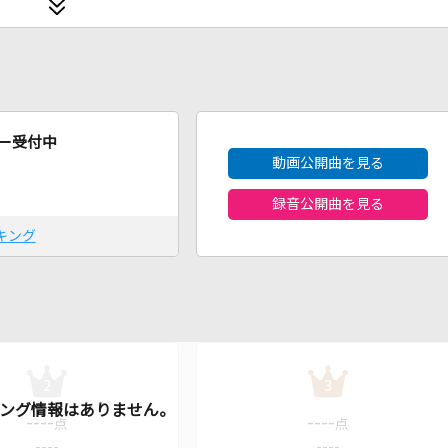
2026年8月度
ー受付中
動画公開曲を見る
録音公開曲を見る
キング
2
3
----
----
点
点
----
----