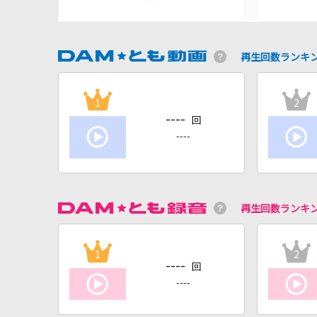
再生回数ランキ
1
2
----
回
----
再生回数ランキ
1
2
----
回
----