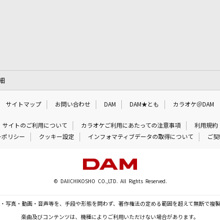
細
サイトマップ
お問い合わせ
DAM
DAM★とも
カラオケ＠DAM
サイトのご利用について
カラオケご利用にあたっての注意事項
利用規約
ーポリシー
クッキー設定
インフォマティブデータの取得について
ご契
© DAIICHIKOSHO CO.,LTD. All Rights Reserved.
・写真・動画・音声等を、手段や形態を問わず、著作権法の定める範囲を超えて無断で複
楽曲及びコンテンツは、機種によりご利用いただけない場合があります。