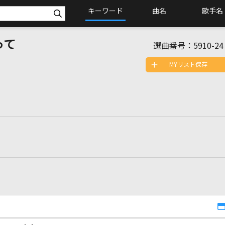
キーワード
曲名
歌手名
って
選曲番号：
5910-24
MYリスト保存