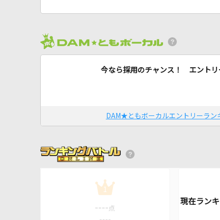
今なら採用のチャンス！ エントリ
DAM★ともボーカルエントリーラン
1
----
点
----