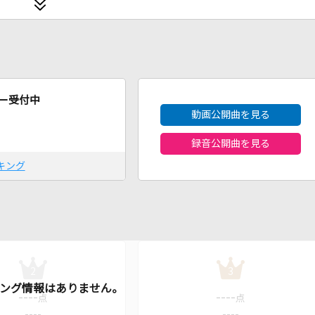
2026年8月度
ー受付中
動画公開曲を見る
録音公開曲を見る
キング
2
3
----
----
点
点
----
----