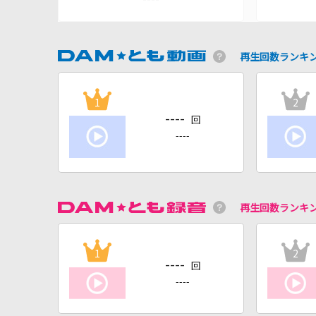
再生回数ランキ
1
2
----
回
----
再生回数ランキ
1
2
----
回
----