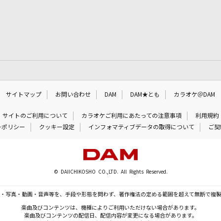
サイトマップ
お問い合わせ
DAM
DAM★とも
カラオケ＠DAM
サイトのご利用について
カラオケご利用にあたっての注意事項
利用規約
ーポリシー
クッキー設定
インフォマティブデータの取得について
ご契
© DAIICHIKOSHO CO.,LTD. All Rights Reserved.
・写真・動画・音声等を、手段や形態を問わず、著作権法の定める範囲を超えて無断で複
楽曲及びコンテンツは、機種によりご利用いただけない場合があります。
楽曲及びコンテンツの配信日、配信内容が変更になる場合があります。