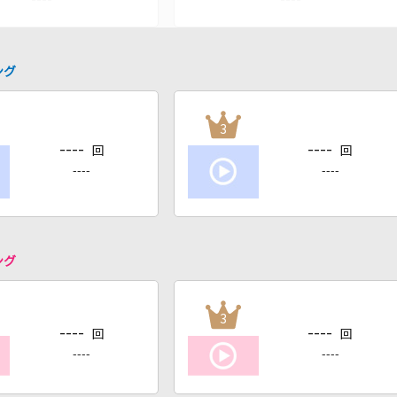
ング
3
----
----
回
回
----
----
ング
3
----
----
回
回
----
----